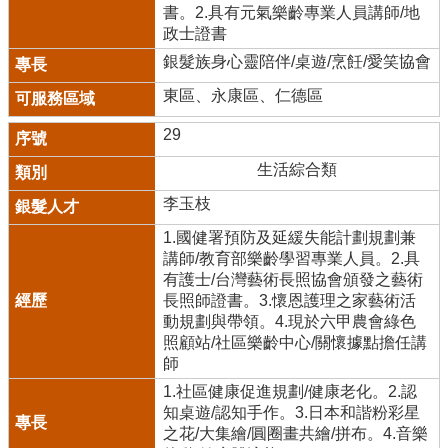
書。2.具有元氣樂齡專業人員講師/地
政士證書
銀髮族身心靈陪伴/桌遊/烹飪/愛笑協會
東區、永康區、仁德區
29
生活綜合類
李玉枝
1.國健署預防及延緩失能計劃規劃兼
講師/教育部樂齡學習專業人員。2.具
有護士/台灣藝術長照協會頒發之藝術
長照師證書。3.懷恩護理之家藝術活
動規劃與帶領。4.現於六甲農會綠色
照顧站/社區樂齡中心/關懷據點擔任講
師
1.社區健康促進規劃/健康老化。2.認
知桌遊/認知手作。3.日本和諧粉彩星
之花/大集繪/圓圈畫共繪/拼布。4.音樂