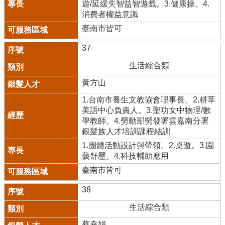
遊/延緩失智益智遊戲。3.健康操。4.
消費者權益意識
臺南市皆可
37
生活綜合類
黃方山
1.台南市養生文教協會理事長。2.耕莘
美語中心負責人。3.聖功女中物理/數
學教師。4.勞動部勞發署雲嘉南分署
銀髮族人才培訓課程結訓
1.團體活動設計與帶領。2.桌遊。3.園
藝舒壓。4.科技輔助應用
臺南市皆可
38
生活綜合類
蔡幸娟