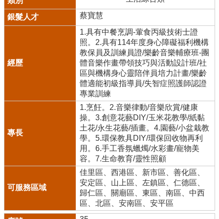
蔡寶慧
1.具有中餐烹調-葷食丙級技術士證
照。2.具有114年度身心障礙福利機構
教保員及訓練員證/樂齡音樂輔療班-團
體音樂作畫帶領技巧與活動設計班/社
區與機構身心靈陪伴員培力計畫/樂齡
體適能初級指導員/失智症照護師認證
專業訓練
1.烹飪。2.音樂律動/音樂欣賞/健康
操。3.創意花藝DIY/玉米花教學/紙黏
土花/永生花藝/插畫。4.園藝/小盆栽教
學。5.環保教具DIY/環保回收物再利
用。6.手工香氛蠟燭/水彩畫/寵物美
容。7.生命教育/靈性照顧
佳里區、西港區、新市區、善化區、
安定區、山上區、左鎮區、仁德區、
歸仁區、關廟區、東區、南區、中西
區、北區、安南區、安平區