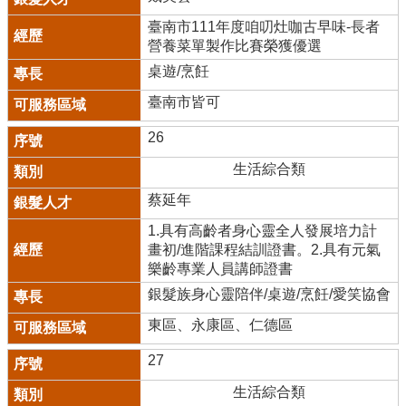
臺南市111年度咱叨灶咖古早味-長者
營養菜單製作比賽榮獲優選
桌遊/烹飪
臺南市皆可
26
生活綜合類
蔡延年
1.具有高齡者身心靈全人發展培力計
畫初/進階課程結訓證書。2.具有元氣
樂齡專業人員講師證書
銀髮族身心靈陪伴/桌遊/烹飪/愛笑協會
東區、永康區、仁德區
27
生活綜合類