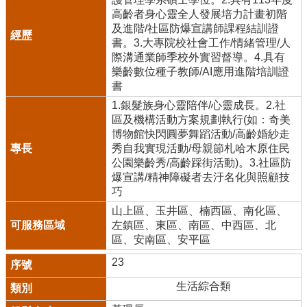
高齡者身心靈全人發展培力計畫初階
及進階/社區防爆宣講師課程結訓證
書。3.大專院校社會工作/情緒管理/人
際溝通業師季校外實習督導。4.具有
樂齡數位種子教師/AI應用進階培訓證
書
1.銀髮族身心靈陪伴/心靈成長。2.社
區及機構活動方案規劃執行(如：奇美
博物館快閃圓夢舞蹈活動/高齡婚紗走
秀自我實現活動/母親節札哈木原住民
公園樂齡秀/高齡踩街活動)。3.社區防
爆宣講/精神障礙者去汙名化與照顧技
巧
山上區、玉井區、楠西區、南化區、
左鎮區、東區、南區、中西區、北
區、安南區、安平區
23
生活綜合類