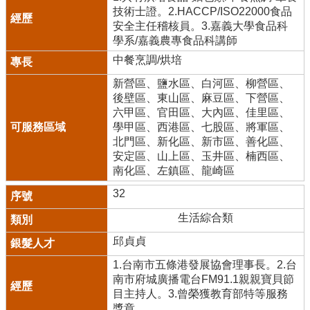
技術士證。2.HACCP/ISO22000食品
安全主任稽核員。3.嘉義大學食品科
學系/嘉義農專食品科講師
中餐烹調/烘培
新營區、鹽水區、白河區、柳營區、
後壁區、東山區、麻豆區、下營區、
六甲區、官田區、大內區、佳里區、
學甲區、西港區、七股區、將軍區、
北門區、新化區、新市區、善化區、
安定區、山上區、玉井區、楠西區、
南化區、左鎮區、龍崎區
32
生活綜合類
邱貞貞
1.台南市五條港發展協會理事長。2.台
南市府城廣播電台FM91.1親親寶貝節
目主持人。3.曾榮獲教育部特等服務
獎章