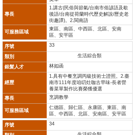
1.講古(民俗與節氣/台南市俗諺語及歇
後語/台南從荷蘭時代歷史解說/歷史老
街趣譚)。2.閩南語
東區、南區、中西區、北區、安南
區、安平區
33
生活綜合類
林姒函
1.具有中餐烹調丙級技術士證照。2.臺
南市111年度咱叨灶咖古早味-長者營
養菜單製作比賽榮獲優選
烹調教學
仁德區、歸仁區、永康區、東區、南
區、中西區、北區、安南區、安平區
34
生活綜合類