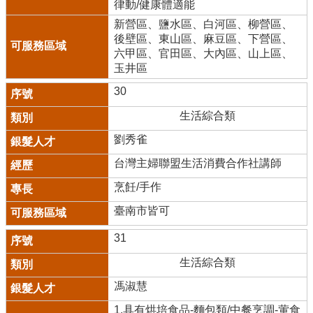
律動/健康體適能
新營區、鹽水區、白河區、柳營區、
後壁區、東山區、麻豆區、下營區、
六甲區、官田區、大內區、山上區、
玉井區
30
生活綜合類
劉秀雀
台灣主婦聯盟生活消費合作社講師
烹飪/手作
臺南市皆可
31
生活綜合類
馮淑慧
1.具有烘培食品-麵包類/中餐烹調-葷食