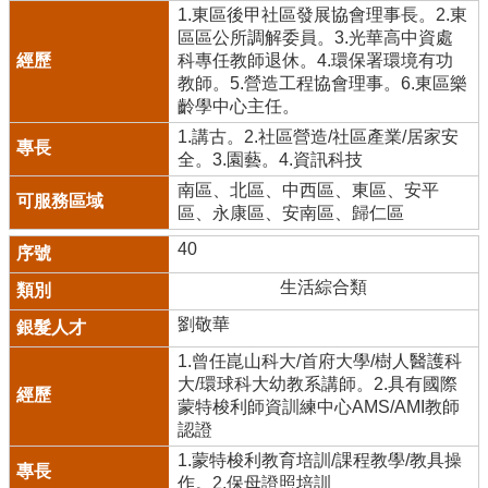
1.東區後甲社區發展協會理事長。2.東
區區公所調解委員。3.光華高中資處
科專任教師退休。4.環保署環境有功
教師。5.營造工程協會理事。6.東區樂
齡學中心主任。
1.講古。2.社區營造/社區產業/居家安
全。3.園藝。4.資訊科技
南區、北區、中西區、東區、安平
區、永康區、安南區、歸仁區
40
生活綜合類
劉敬華
1.曾任崑山科大/首府大學/樹人醫護科
大/環球科大幼教系講師。2.具有國際
蒙特梭利師資訓練中心AMS/AMI教師
認證
1.蒙特梭利教育培訓/課程教學/教具操
作。2.保母證照培訓