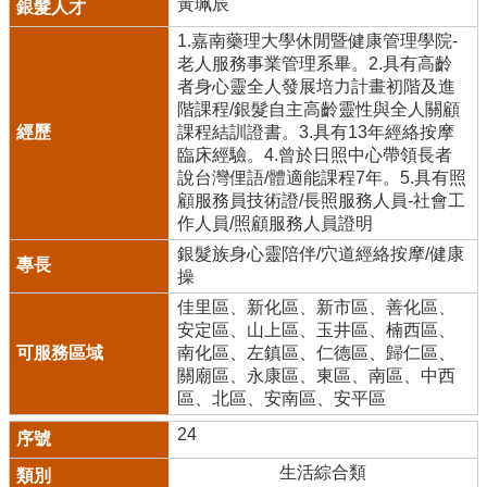
黃珮辰
1.嘉南藥理大學休閒暨健康管理學院-
老人服務事業管理系畢。2.具有高齡
者身心靈全人發展培力計畫初階及進
階課程/銀髮自主高齡靈性與全人關顧
課程結訓證書。3.具有13年經絡按摩
臨床經驗。4.曾於日照中心帶領長者
說台灣俚語/體適能課程7年。5.具有照
顧服務員技術證/長照服務人員-社會工
作人員/照顧服務人員證明
銀髮族身心靈陪伴/穴道經絡按摩/健康
操
佳里區、新化區、新市區、善化區、
安定區、山上區、玉井區、楠西區、
南化區、左鎮區、仁德區、歸仁區、
關廟區、永康區、東區、南區、中西
區、北區、安南區、安平區
24
生活綜合類