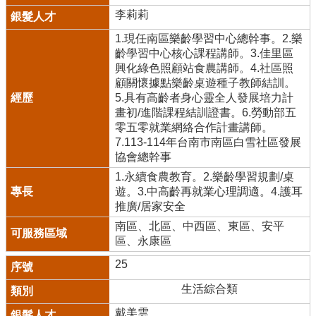
李莉莉
1.現任南區樂齡學習中心總幹事。2.樂
齡學習中心核心課程講師。3.佳里區
興化綠色照顧站食農講師。4.社區照
顧關懷據點樂齡桌遊種子教師結訓。
5.具有高齡者身心靈全人發展培力計
畫初/進階課程結訓證書。6.勞動部五
零五零就業網絡合作計畫講師。
7.113-114年台南市南區白雪社區發展
協會總幹事
1.永續食農教育。2.樂齡學習規劃/桌
遊。3.中高齡再就業心理調適。4.護耳
推廣/居家安全
南區、北區、中西區、東區、安平
區、永康區
25
生活綜合類
戴美雲