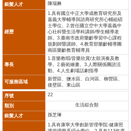
陳瑞㛦
1.具有國立中正大學成教育研究所及
嘉義大學輔導與諮商研究所心輔組碩
士學位。2.曾任國立空中大學嘉義中
心社科暨生活學科講師/學生輔導老
師。3.臺南市政府樂齡學習中心課程
規劃師暨講師。4.教育部樂齡輔導團
南區樂齡教育輔導員
1.音樂教唱/音樂欣賞/太鼓演奏及教
學。2.藝術繪畫。3.人際關係團諮活
動。4.人生劇場話劇指導
新營區、鹽水區、白河區、柳營區、
後壁區、東山區
22
生活綜合類
孫芝琳
1.具有康寧大學創新管理學院-健康照
護管理學系碩士學位。2.具有113年度