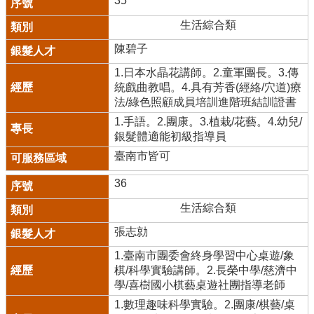
35
生活綜合類
陳碧子
1.日本水晶花講師。2.童軍團長。3.傳
統戲曲教唱。4.具有芳香(經絡/穴道)療
法/綠色照顧成員培訓進階班結訓證書
1.手語。2.團康。3.植栽/花藝。4.幼兒/
銀髮體適能初級指導員
臺南市皆可
36
生活綜合類
張志勍
1.臺南市團委會終身學習中心桌遊/象
棋/科學實驗講師。2.長榮中學/慈濟中
學/喜樹國小棋藝桌遊社團指導老師
1.數理趣味科學實驗。2.團康/棋藝/桌