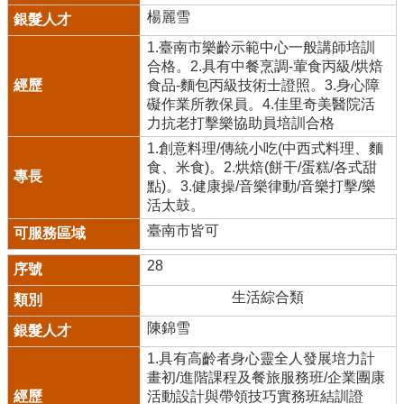
楊麗雪
1.臺南市樂齡示範中心一般講師培訓
合格。2.具有中餐烹調-葷食丙級/烘焙
食品-麵包丙級技術士證照。3.身心障
礙作業所教保員。4.佳里奇美醫院活
力抗老打擊樂協助員培訓合格
1.創意料理/傳統小吃(中西式料理、麵
食、米食)。2.烘焙(餅干/蛋糕/各式甜
點)。3.健康操/音樂律動/音樂打擊/樂
活太鼓。
臺南市皆可
28
生活綜合類
陳錦雪
1.具有高齡者身心靈全人發展培力計
畫初/進階課程及餐旅服務班/企業團康
活動設計與帶領技巧實務班結訓證