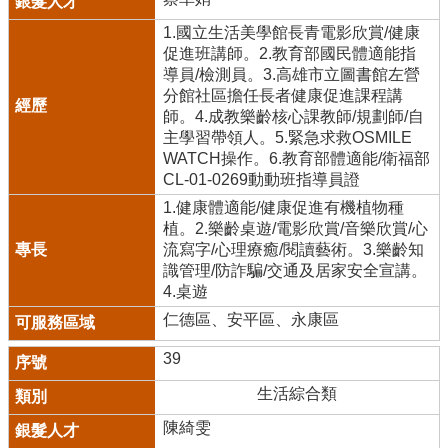
1.國立生活美學館長青電影欣賞/健康
促進班講師。2.教育部國民體適能指
導員/檢測員。3.高雄市立圖書館左營
分館社區擔任長者健康促進課程講
師。4.成教樂齡核心課教師/規劃師/自
主學習帶領人。5.緊急求救OSMILE
WATCH操作。6.教育部體適能/衛福部
CL-01-0269動動班指導員證
1.健康體適能/健康促進有機植物種
植。2.樂齡桌遊/電影欣賞/音樂欣賞/心
流寫字/心理療癒/閱讀藝術。3.樂齡知
識管理/防詐騙/交通及居家安全宣講。
4.桌遊
仁德區、安平區、永康區
39
生活綜合類
陳綺雯