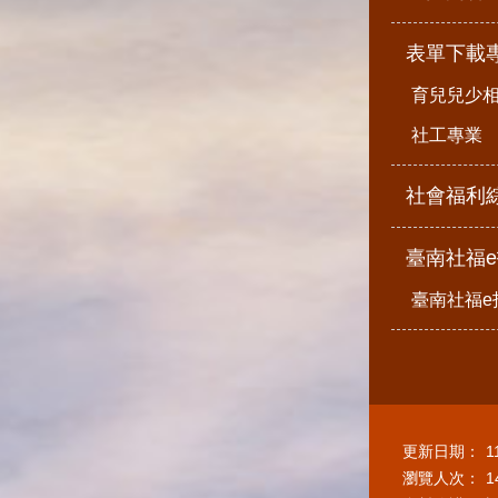
表單下載
育兒兒少
社工專業
社會福利
臺南社福
臺南社福e
更新日期：
1
瀏覽人次：
1