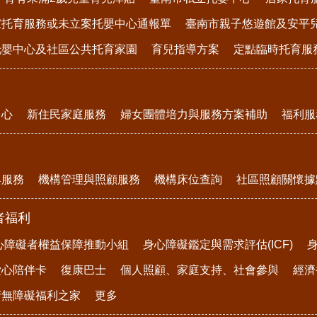
家托育服務或未立案托嬰中心通報單
臺南市親子悠遊館及安平
托嬰中心及社區公共托育家園
育兒指導方案
定點臨時托育服
中心
新住民家庭服務
婦女團體培力與服務方案補助
福利服
與服務
機構管理與照顧服務
機構床位查詢
社區照顧關懷據
者福利
心障礙者權益保障推動小組
身心障礙鑑定與需求評估(ICF)
愛心陪伴卡
復康巴士
個人照顧、家庭支持、社會參與
經濟
府無障礙福利之家
更多