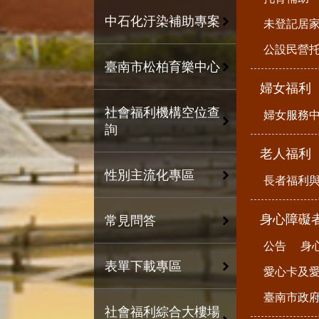
中石化汙染補助專案
未登記居
公設民營
臺南市松柏育樂中心
婦女福利
社會福利機構空位查
婦女服務
詢
老人福利
性別主流化專區
長者福利
身心障礙
常見問答
公告
身
表單下載專區
愛心卡及
臺南市政
社會福利綜合大樓場