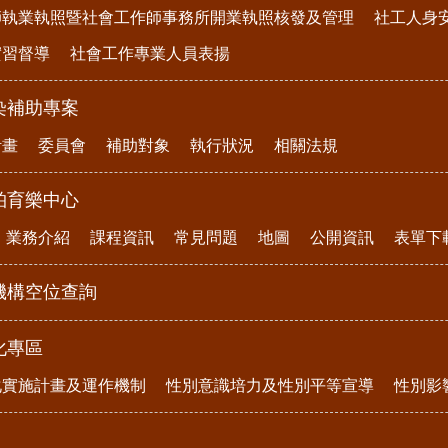
師執業執照暨社會工作師事務所開業執照核發及管理
社工人身
實習督導
社會工作專業人員表揚
染補助專案
計畫
委員會
補助對象
執行狀況
相關法規
柏育樂中心
業務介紹
課程資訊
常見問題
地圖
公開資訊
表單下
機構空位查詢
化專區
化實施計畫及運作機制
性別意識培力及性別平等宣導
性別影