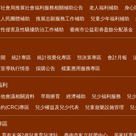
府社會局推展社會福利服務相關補助公告
老人福利補助
身心
及人民團體補助
推展志願服務工作補助
兒童少年福利補助
、性侵害及性騷擾防治工作補助
臺南市公益彩劵盈餘分配基金
公開
統計專區
統計視覺化專區
預決算專區
會計月報
務宣導執行情形
採購公告
檔案應用服務專區
福利
其他會議相關資料
早期療育
經濟補助
兒少福利服務
兒
約(CRC)專區
兒少權益及兒少代表
兒童遊樂設施管理
兒
專區
育有未滿2歲兒童育兒津貼
臺南市私立托嬰中心
居家托育