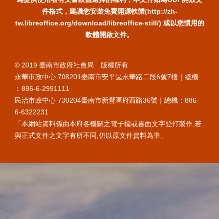
件格式，建議您安裝免費開源軟體(http://zh-
tw.libreoffice.org/download/libreoffice-still/) 或以您慣用的
軟體開啟文件。
© 2019 臺南市政府社會局 版權所有
永華市政中心 708201臺南市安平區永華路二段6號7樓｜總機
︰886-6-2991111
民治市政中心 730204臺南市新營區府西路36號｜總機：886-
6-6322231
「本網站資料係由本府各機關之電子檔或書面文字登打製作,若
與正式文件之文字有所不同,仍以原文件資料為準」