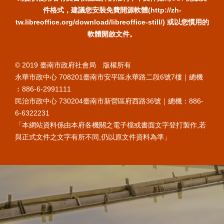
件格式，建議您安裝免費開源軟體(http://zh-
tw.libreoffice.org/download/libreoffice-still/) 或以您慣用的
軟體開啟文件。
© 2019 臺南市政府社會局 版權所有
永華市政中心 708201臺南市安平區永華路二段6號7樓｜總機
︰886-6-2991111
民治市政中心 730204臺南市新營區府西路36號｜總機：886-
6-6322231
「本網站資料係由本府各機關之電子檔或書面文字登打製作,若
與正式文件之文字有所不同,仍以原文件資料為準」