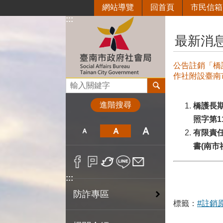
網站導覽
回首頁
市民信箱
跳到主要內容區塊
:::
:::
最新消
公告註銷「橋
作社附設臺南
搜尋
進階搜尋
橋護長
照字第11
有限責
書(南市社
:::
防詐專區
標籤：
#註銷