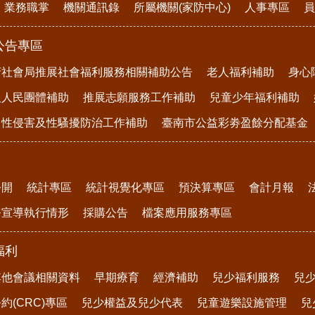
業務職掌
機關通訊錄
所屬機關(家防中心)
人事專區
員
公告專區
府社會局推展社會福利服務相關補助公告
老人福利補助
身心
及人民團體補助
推展志願服務工作補助
兒童少年福利補助
、性侵害及性騷擾防治工作補助
臺南市公益彩劵盈餘分配基金
公開
統計專區
統計視覺化專區
預決算專區
會計月報
務宣導執行情形
採購公告
檔案應用服務專區
福利
其他會議相關資料
早期療育
經濟補助
兒少福利服務
兒
約(CRC)專區
兒少權益及兒少代表
兒童遊樂設施管理
兒