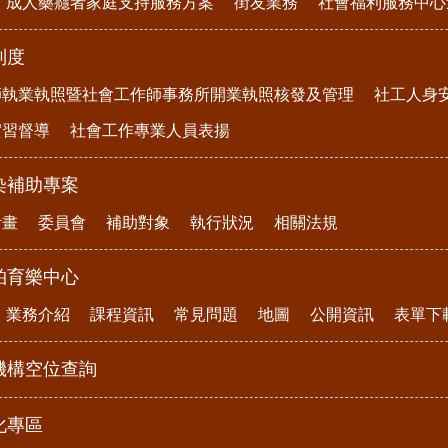
成人藥癮者家庭支持服務方案
街友業務
社會福利服務中心
制度
師執業執照暨社會工作師事務所開業執照核發及管理
社工人身
實習督導
社會工作專業人員表揚
染補助專案
計畫
委員會
補助對象
執行狀況
相關法規
柏育樂中心
業務介紹
課程資訊
常見問題
地圖
公開資訊
表單下
機構空位查詢
化專區