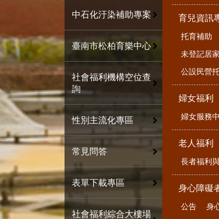
中石化汙染補助專案
育兒資訊
托育補助
臺南市松柏育樂中心
未登記居
公設民營
社會福利機構空位查
詢
婦女福利
婦女服務
性別主流化專區
老人福利
常見問答
長者福利
表單下載專區
身心障礙
公告
身
社會福利綜合大樓場