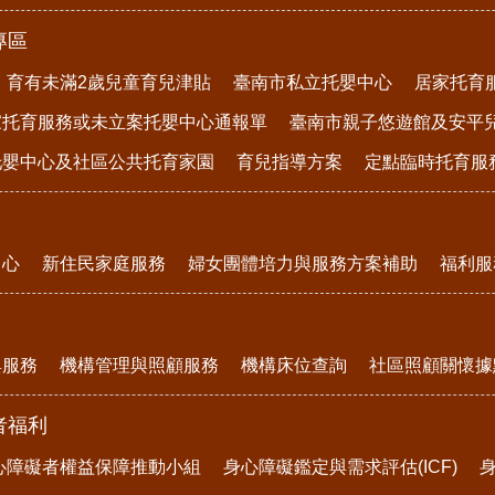
專區
育有未滿2歲兒童育兒津貼
臺南市私立托嬰中心
居家托育
家托育服務或未立案托嬰中心通報單
臺南市親子悠遊館及安平
托嬰中心及社區公共托育家園
育兒指導方案
定點臨時托育服
中心
新住民家庭服務
婦女團體培力與服務方案補助
福利服
與服務
機構管理與照顧服務
機構床位查詢
社區照顧關懷據
者福利
心障礙者權益保障推動小組
身心障礙鑑定與需求評估(ICF)