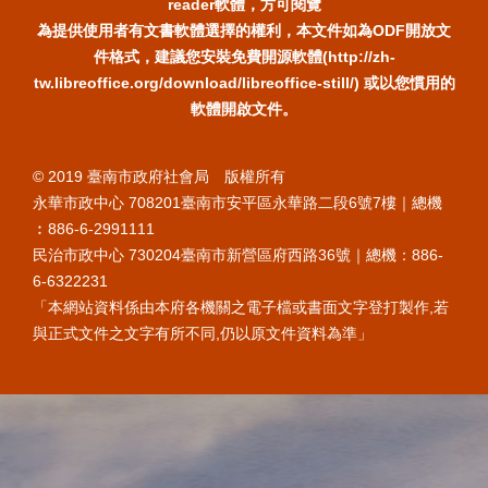
reader軟體，方可閱覽
為提供使用者有文書軟體選擇的權利，本文件如為ODF開放文
件格式，建議您安裝免費開源軟體(http://zh-
tw.libreoffice.org/download/libreoffice-still/) 或以您慣用的
軟體開啟文件。
© 2019 臺南市政府社會局 版權所有
永華市政中心 708201臺南市安平區永華路二段6號7樓｜總機
︰886-6-2991111
民治市政中心 730204臺南市新營區府西路36號｜總機：886-
6-6322231
「本網站資料係由本府各機關之電子檔或書面文字登打製作,若
與正式文件之文字有所不同,仍以原文件資料為準」