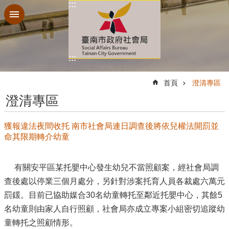
:::
跳到主要內容區塊
:::
:::
首頁
澄清專區
澄清專區
獲報違法夜間收托 南市社會局連日調查後將依兒權法開罰並
命其限期轉介幼童
有關安平區某托嬰中心發生幼兒不當照顧案，經社會局調
查後處以停業三個月處分，另針對涉案托育人員各裁處六萬元
罰鍰。目前已協助媒合30名幼童轉托至鄰近托嬰中心，其餘5
名幼童則由家人自行照顧，社會局亦成立專案小組密切追蹤幼
童轉托之照顧情形。