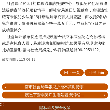
社會局又於6月初接獲通報該托嬰中心，疑似另於他址有違
法提供夜間收托服務情事，經社會局連日訪視稽查，查獲該址
確有未依兒少法第26條辦理居家托育人員登記，而收托2名幼
兒之事實，依法將裁處新台幣一萬五千元，並命其於7日內完
成幼童轉介。
社會局呼籲家長應選擇經政府合法立案或登記之托育機構
或居家托育人員，為維護幼兒照顧權益,如民眾有發現違法收
托幼童情形,請向社會局婦兒少科諮詢及通報06-2959122。
修改時間：113-06-13
回上一頁
回最上面
南市社會局獲報兒少遭不當對待事...
獲悉下營弱勢戶生活陷困 黃偉哲...
:::
隱私權及安全政策