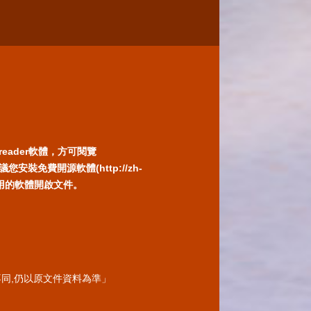
reader軟體，方可閱覽
免費開源軟體(http://zh-
) 或以您慣用的軟體開啟文件。
同,仍以原文件資料為準」