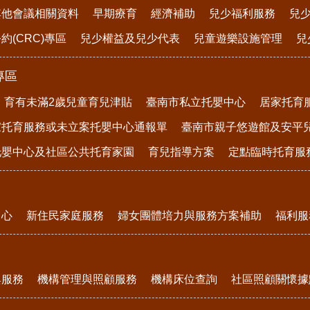
其他會議相關資料
早期療育
經濟補助
兒少福利服務
兒
約(CRC)專區
兒少權益及兒少代表
兒童遊樂設施管理
兒
專區
育有未滿2歲兒童育兒津貼
臺南市私立托嬰中心
居家托育
家托育服務或未立案托嬰中心通報單
臺南市親子悠遊館及安平
托嬰中心及社區公共托育家園
育兒指導方案
定點臨時托育服
中心
新住民家庭服務
婦女團體培力與服務方案補助
福利服
與服務
機構管理與照顧服務
機構床位查詢
社區照顧關懷據