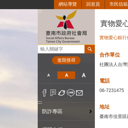
網站導覽
回首頁
市民信箱
跳到主要內容區塊
:::
:::
實物愛
實物愛心銀行
搜尋
合作單位
進階搜尋
社團法人台灣
電話
06-7231475
:::
地址
防詐專區
臺南市佳里區