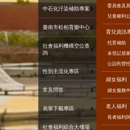
委員會及
中石化汙染補助專案
兒童權利公
臺南市松柏育樂中心
育兒資訊
托育補助
社會福利機構空位查
詢
未登記居
公設民營
性別主流化專區
婦女福利
常見問答
婦女服務
老人福利
表單下載專區
長者福利
社會福利綜合大樓場