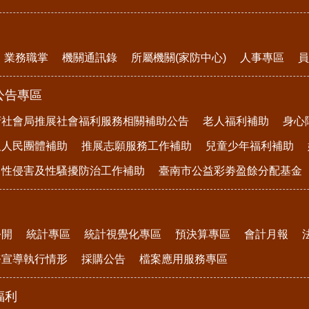
業務職掌
機關通訊錄
所屬機關(家防中心)
人事專區
員
公告專區
府社會局推展社會福利服務相關補助公告
老人福利補助
身心
及人民團體補助
推展志願服務工作補助
兒童少年福利補助
、性侵害及性騷擾防治工作補助
臺南市公益彩劵盈餘分配基金
公開
統計專區
統計視覺化專區
預決算專區
會計月報
務宣導執行情形
採購公告
檔案應用服務專區
福利