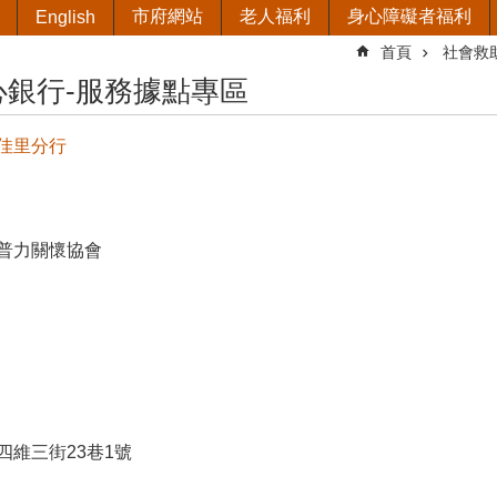
市府網站
老人福利
身心障礙者福利
English
首頁
社會救
心銀行-服務據點專區
佳里分行
普力關懷協會
四維三街23巷1號