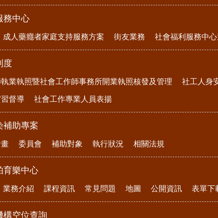
服務中心
成人藥癮者家庭支持服務方案
街友業務
社會福利服務中心
制度
師執業執照暨社會工作師事務所開業執照核發及管理
社工人身
實習督導
社會工作專業人員表揚
染補助專案
計畫
委員會
補助對象
執行狀況
相關法規
柏育樂中心
業務介紹
課程資訊
常見問題
地圖
公開資訊
表單下
機構空位查詢