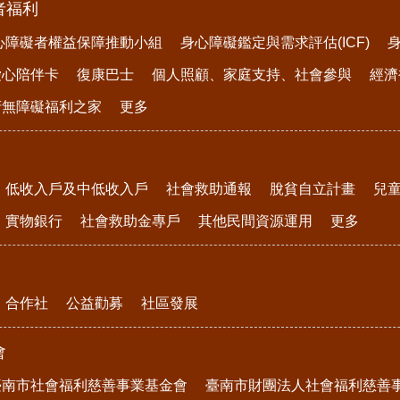
者福利
心障礙者權益保障推動小組
身心障礙鑑定與需求評估(ICF)
愛心陪伴卡
復康巴士
個人照顧、家庭支持、社會參與
經濟
府無障礙福利之家
更多
低收入戶及中低收入戶
社會救助通報
脫貧自立計畫
兒
實物銀行
社會救助金專戶
其他民間資源運用
更多
合作社
公益勸募
社區發展
會
臺南市社會福利慈善事業基金會
臺南市財團法人社會福利慈善