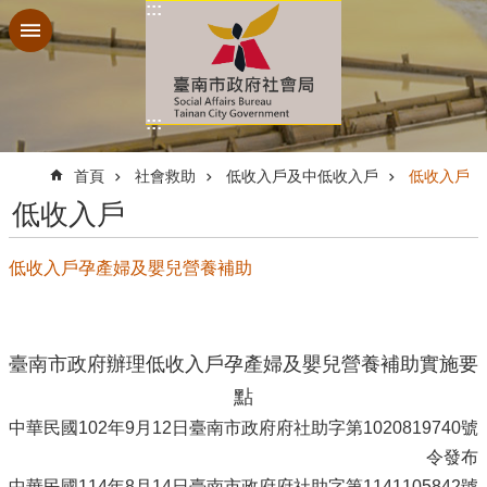
:::
跳到主要內容區塊
:::
:::
首頁
社會救助
低收入戶及中低收入戶
低收入戶
低收入戶
低收入戶孕產婦及嬰兒營養補助
臺南市政府辦理低收入戶孕產婦及嬰兒營養補助實施要
點
中華民國
102
年
9
月
12
日臺南市政府府社助字第
1020819740
號
令發布
中華民國
114
年
8
月
14
日臺南市政府府社助字第
1141105842
號