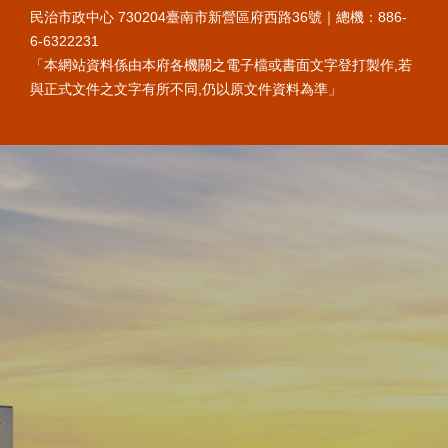
民治市政中心 730204臺南市新營區府西路36號｜總機：886-
6-6322231
「本網站資料係由本府各機關之電子檔或書面文字登打製作,若
與正式文件之文字有所不同,仍以原文件資料為準」