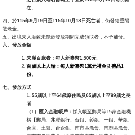
在。
四、於
115年9月19日至115年10月18日死亡者
，仍發給重陽
敬老金。
五、出境未入境致未能於發放期間完成領取者，不予補發。
六、發放金額
未滿百歲者：每人新臺幣1,500元
。
百歲以上人瑞：每人新臺幣1萬元禮金
及
禮品1
份
。
七、發放方式
1. 55
歲以上至64歲原住民及65歲以上至99歲之長
者
（1）匯入金融帳戶：
採入帳至郵局等15家金融機
構【郵局、兆豐銀行、台銀、彰銀、一銀、華銀、
合庫、土銀、台企銀、南市區漁會、南縣區漁會、