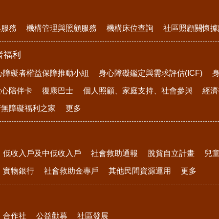
與服務
機構管理與照顧服務
機構床位查詢
社區照顧關懷據
者福利
心障礙者權益保障推動小組
身心障礙鑑定與需求評估(ICF)
愛心陪伴卡
復康巴士
個人照顧、家庭支持、社會參與
經濟
府無障礙福利之家
更多
低收入戶及中低收入戶
社會救助通報
脫貧自立計畫
兒
實物銀行
社會救助金專戶
其他民間資源運用
更多
合作社
公益勸募
社區發展