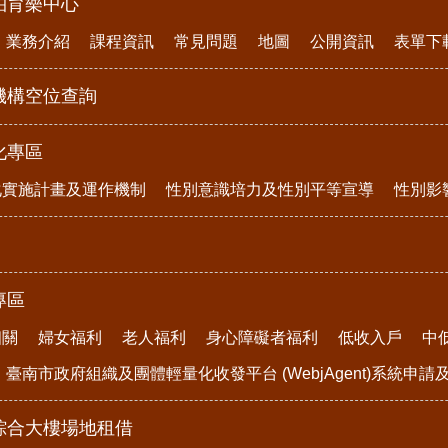
柏育樂中心
業務介紹
課程資訊
常見問題
地圖
公開資訊
表單下
機構空位查詢
化專區
化實施計畫及運作機制
性別意識培力及性別平等宣導
性別影
專區
相關
婦女福利
老人福利
身心障礙者福利
低收入戶
中
臺南市政府組織及團體輕量化收發平台 (WebjAgent)系統申
綜合大樓場地租借