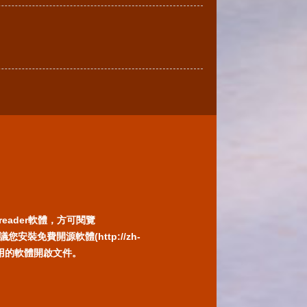
reader軟體，方可閱覽
免費開源軟體(http://zh-
) 或以您慣用的軟體開啟文件。