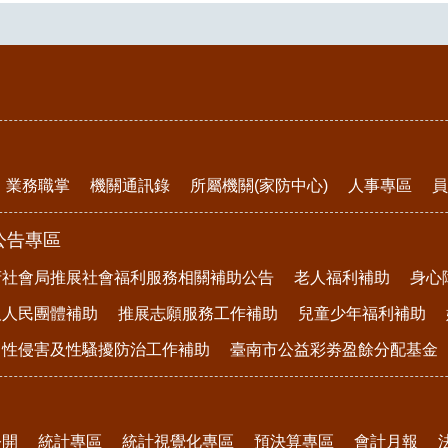
業務職掌
機關通訊錄
所屬機關(家防中心)
人事專區
員
公告專區
府社會局推展社會福利服務相關補助公告
老人福利補助
身心
及人民團體補助
推展志願服務工作補助
兒童少年福利補助
、性侵害及性騷擾防治工作補助
臺南市公益彩劵盈餘分配基金
公開
統計專區
統計視覺化專區
預決算專區
會計月報