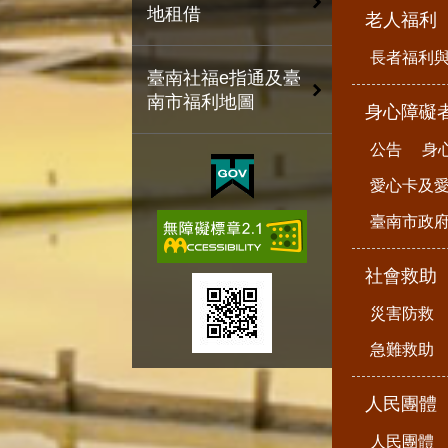
地租借
老人福利
長者福利
臺南社福e指通及臺
南市福利地圖
身心障礙
公告
身
愛心卡及
臺南市政
社會救助
災害防救
急難救助
人民團體
人民團體