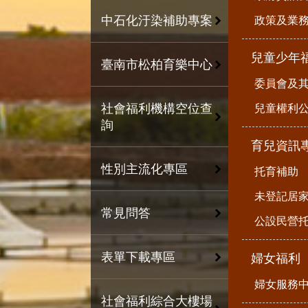
中石化汙染補助專案
政策及業
兒童少年
臺南市松柏育樂中心
委員會及
社會福利機構空位查
兒童權利公
詢
育兒資訊
性別主流化專區
托育補助
未登記居
常見問答
公設民營
表單下載專區
婦女福利
婦女服務
社會福利綜合大樓場