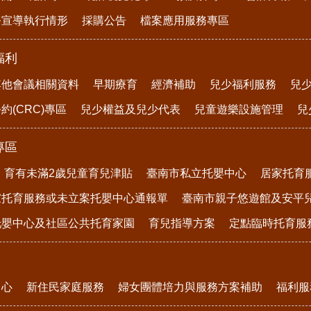
務宣導執行情形
採購公告
檔案應用服務專區
福利
其他會議相關資料
早期療育
經濟補助
兒少福利服務
兒
約(CRC)專區
兒少權益及兒少代表
兒童遊樂設施管理
兒
專區
育有未滿2歲兒童育兒津貼
臺南市私立托嬰中心
居家托育
家托育服務或未立案托嬰中心通報單
臺南市親子悠遊館及安平
托嬰中心及社區公共托育家園
育兒指導方案
定點臨時托育服
中心
新住民家庭服務
婦女團體培力與服務方案補助
福利服