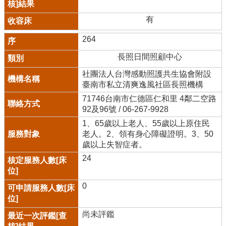
有
264
長照日間照顧中心
社團法人台灣感動照護共生協會附設
臺南市私立清爽逸風社區長照機構
71746台南市仁德區仁和里 4鄰二空路
92及96號 / 06-267-9928
1、65歲以上老人、55歲以上原住民
老人。2、領有身心障礙證明。3、50
歲以上失智症者。
24
0
尚未評鑑