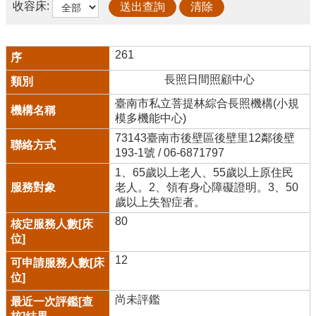
收容床:
261
長照日間照顧中心
臺南市私立菩提林綜合長照機構(小規
模多機能中心)
73143臺南市後壁區後壁里12鄰後壁
193-1號 / 06-6871797
1、65歲以上老人、55歲以上原住民
老人。2、領有身心障礙證明。3、50
歲以上失智症者。
80
12
尚未評鑑