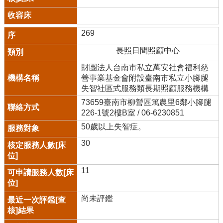
269
長照日間照顧中心
財團法人台南市私立萬安社會福利慈
善事業基金會附設臺南市私立小腳腿
失智社區式服務類長期照顧服務機構
73659臺南市柳營區篤農里6鄰小腳腿
226-1號2樓B室 / 06-6230851
50歲以上失智症。
30
11
尚未評鑑