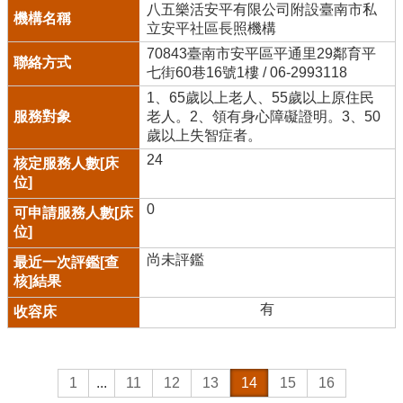
八五樂活安平有限公司附設臺南市私
立安平社區長照機構
70843臺南市安平區平通里29鄰育平
七街60巷16號1樓 / 06-2993118
1、65歲以上老人、55歲以上原住民
老人。2、領有身心障礙證明。3、50
歲以上失智症者。
24
0
尚未評鑑
有
1
...
11
12
13
14
15
16