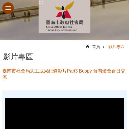
:::
跳到主要內容區塊
:::
:::
首頁
影片專區
影片專區
臺南市社會局志工成果紀錄影片Part3 Bcopy 台灣燈會台日交
流