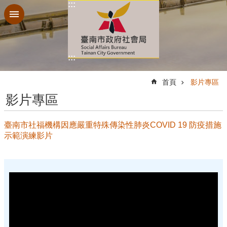
:::
跳到主要內容區塊
:::
:::
首頁
影片專區
影片專區
臺南市社福機構因應嚴重特殊傳染性肺炎COVID 19 防疫措施
示範演練影片