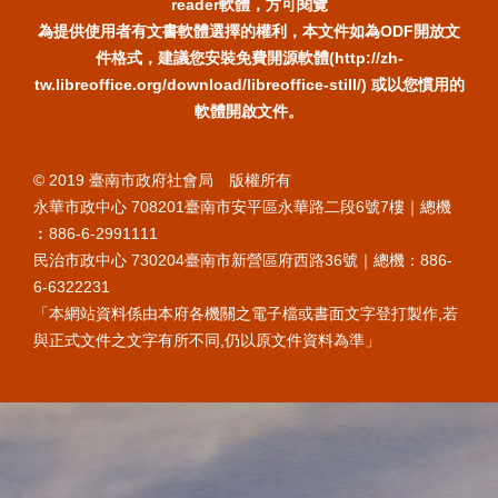
reader軟體，方可閱覽
為提供使用者有文書軟體選擇的權利，本文件如為ODF開放文
件格式，建議您安裝免費開源軟體(http://zh-
tw.libreoffice.org/download/libreoffice-still/) 或以您慣用的
軟體開啟文件。
© 2019 臺南市政府社會局 版權所有
永華市政中心 708201臺南市安平區永華路二段6號7樓｜總機
︰886-6-2991111
民治市政中心 730204臺南市新營區府西路36號｜總機：886-
6-6322231
「本網站資料係由本府各機關之電子檔或書面文字登打製作,若
與正式文件之文字有所不同,仍以原文件資料為準」