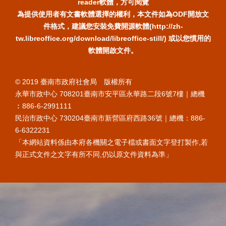
reader軟體，方可閱覽
為提供使用者有文書軟體選擇的權利，本文件如為ODF開放文
件格式，建議您安裝免費開源軟體(http://zh-
tw.libreoffice.org/download/libreoffice-still/) 或以您慣用的
軟體開啟文件。
© 2019 臺南市政府社會局 版權所有
永華市政中心 708201臺南市安平區永華路二段6號7樓｜總機
︰886-6-2991111
民治市政中心 730204臺南市新營區府西路36號｜總機：886-
6-6322231
「本網站資料係由本府各機關之電子檔或書面文字登打製作,若
與正式文件之文字有所不同,仍以原文件資料為準」