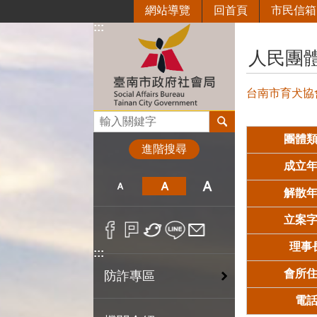
網站導覽
回首頁
市民信箱
跳到主要內容區塊
:::
:::
人民團
台南市育犬協會(已
搜尋
團體
進階搜尋
成立
解散
立案
理事
:::
會所
防詐專區
電