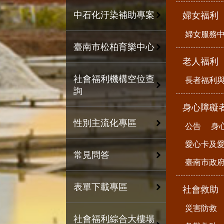
中石化汙染補助專案
婦女福利
婦女服務
臺南市松柏育樂中心
老人福利
社會福利機構空位查
長者福利
詢
身心障礙
性別主流化專區
公告
身
愛心卡及
常見問答
臺南市政
表單下載專區
社會救助
災害防救
社會福利綜合大樓場