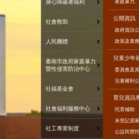
家庭暴力
身心障礙者福利
公開資訊
社會救助
政府資訊
政策及業
人民團體
兒童少年
臺南市政府家庭暴力
暨性侵害防治中心
委員會及
兒童權利公
社福基金會
育兒資訊
社會福利服務中心
托育補助
未登記居
社工專業制度
公設民營