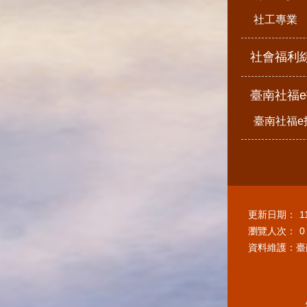
社工專業
社會福利
臺南社福
臺南社福e
更新日期：
1
瀏覽人次：
0
資料維護：臺