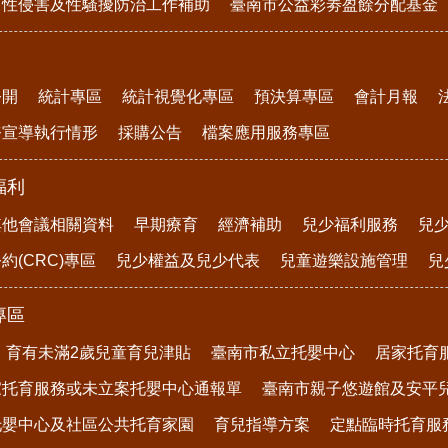
、性侵害及性騷擾防治工作補助
臺南市公益彩劵盈餘分配基金
公開
統計專區
統計視覺化專區
預決算專區
會計月報
務宣導執行情形
採購公告
檔案應用服務專區
福利
其他會議相關資料
早期療育
經濟補助
兒少福利服務
兒
約(CRC)專區
兒少權益及兒少代表
兒童遊樂設施管理
兒
專區
育有未滿2歲兒童育兒津貼
臺南市私立托嬰中心
居家托育
家托育服務或未立案托嬰中心通報單
臺南市親子悠遊館及安平
托嬰中心及社區公共托育家園
育兒指導方案
定點臨時托育服