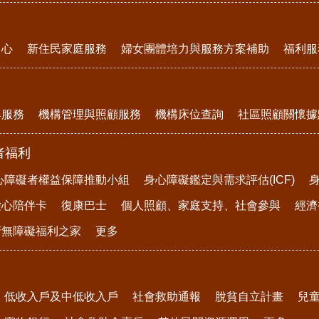
中心
新住民家庭服務
婦女團體培力與服務方案補助
福利服
與服務
機構管理與照顧服務
機構床位查詢
社區照顧關懷據
者福利
心障礙者權益保障推動小組
身心障礙鑑定與需求評估(ICF)
愛心陪伴卡
復康巴士
個人照顧、家庭支持、社會參與
經濟
府無障礙福利之家
更多
低收入戶及中低收入戶
社會救助通報
脫貧自立計畫
兒