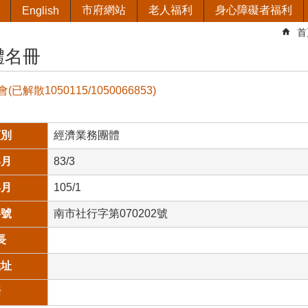
市府網站
老人福利
身心障礙者福利
English
首
體名冊
解散1050115/1050066853)
類別
經濟業務團體
年月
83/3
年月
105/1
字號
南市社行字第070202號
長
住址
話