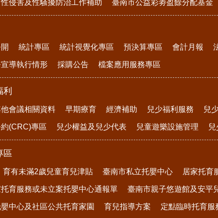
、性侵害及性騷擾防治工作補助
臺南市公益彩劵盈餘分配基金
公開
統計專區
統計視覺化專區
預決算專區
會計月報
務宣導執行情形
採購公告
檔案應用服務專區
福利
其他會議相關資料
早期療育
經濟補助
兒少福利服務
兒
約(CRC)專區
兒少權益及兒少代表
兒童遊樂設施管理
兒
專區
育有未滿2歲兒童育兒津貼
臺南市私立托嬰中心
居家托育
家托育服務或未立案托嬰中心通報單
臺南市親子悠遊館及安平
托嬰中心及社區公共托育家園
育兒指導方案
定點臨時托育服