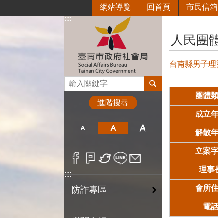
網站導覽
回首頁
市民信箱
跳到主要內容區塊
:::
:::
人民團
台南縣男子理
搜尋
團體
進階搜尋
成立
解散
立案
理事
:::
會所
防詐專區
電