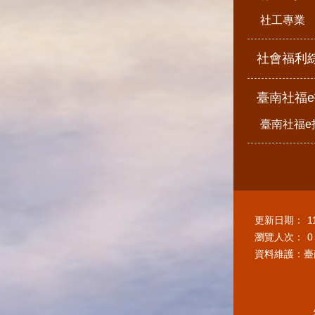
社工專業
社會福利
臺南社福
臺南社福e
更新日期：
1
瀏覽人次：
0
資料維護：臺