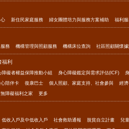
中心
新住民家庭服務
婦女團體培力與服務方案補助
福利服
與服務
機構管理與照顧服務
機構床位查詢
社區照顧關懷據
者福利
心障礙者權益保障推動小組
身心障礙鑑定與需求評估(ICF)
愛心陪伴卡
復康巴士
個人照顧、家庭支持、社會參與
經濟
府無障礙福利之家
更多
低收入戶及中低收入戶
社會救助通報
脫貧自立計畫
兒