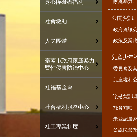
家庭暴力
身心障礙者福利
公開資訊
社會救助
政府資訊
政策及業
人民團體
兒童少年
臺南市政府家庭暴力
暨性侵害防治中心
委員會及
兒童權利公
社福基金會
育兒資訊
社會福利服務中心
托育補助
未登記居
社工專業制度
公設民營