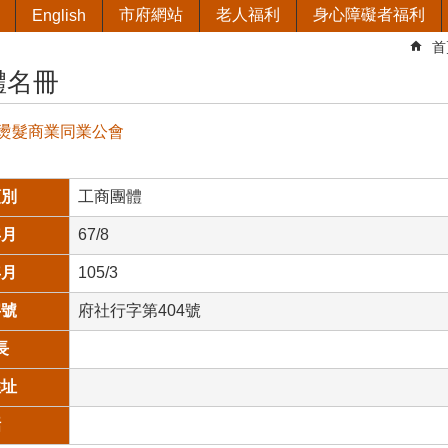
市府網站
老人福利
身心障礙者福利
English
首
體名冊
燙髮商業同業公會
類別
工商團體
年月
67/8
年月
105/3
字號
府社行字第404號
長
住址
話