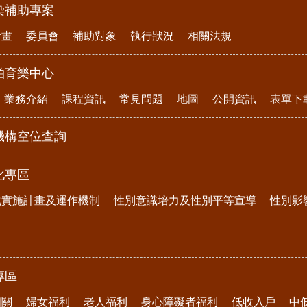
染補助專案
計畫
委員會
補助對象
執行狀況
相關法規
柏育樂中心
業務介紹
課程資訊
常見問題
地圖
公開資訊
表單下
機構空位查詢
化專區
化實施計畫及運作機制
性別意識培力及性別平等宣導
性別影
專區
相關
婦女福利
老人福利
身心障礙者福利
低收入戶
中