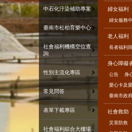
中石化汙染補助專案
婦女福利
婦女服務
臺南市松柏育樂中心
老人福利
社會福利機構空位查
長者福利
詢
身心障礙
性別主流化專區
公告
身
愛心卡及
常見問答
臺南市政
表單下載專區
社會救助
災害防救
社會福利綜合大樓場