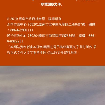
軟體開啟文件。
© 2019 臺南市政府社會局 版權所有
永華市政中心 708201臺南市安平區永華路二段6號7樓｜總機
︰886-6-2991111
民治市政中心 730204臺南市新營區府西路36號｜總機：886-
6-6322231
「本網站資料係由本府各機關之電子檔或書面文字登打製作,若
與正式文件之文字有所不同,仍以原文件資料為準」