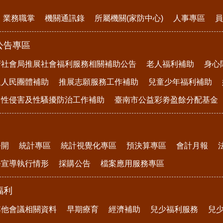
業務職掌
機關通訊錄
所屬機關(家防中心)
人事專區
員
公告專區
府社會局推展社會福利服務相關補助公告
老人福利補助
身心
及人民團體補助
推展志願服務工作補助
兒童少年福利補助
、性侵害及性騷擾防治工作補助
臺南市公益彩劵盈餘分配基金
公開
統計專區
統計視覺化專區
預決算專區
會計月報
務宣導執行情形
採購公告
檔案應用服務專區
福利
其他會議相關資料
早期療育
經濟補助
兒少福利服務
兒