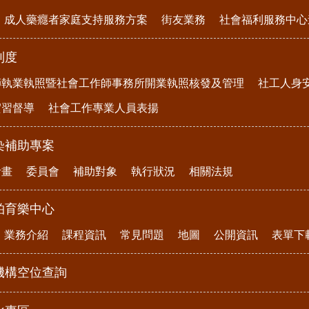
成人藥癮者家庭支持服務方案
街友業務
社會福利服務中心
制度
師執業執照暨社會工作師事務所開業執照核發及管理
社工人身
實習督導
社會工作專業人員表揚
染補助專案
計畫
委員會
補助對象
執行狀況
相關法規
柏育樂中心
業務介紹
課程資訊
常見問題
地圖
公開資訊
表單下
機構空位查詢