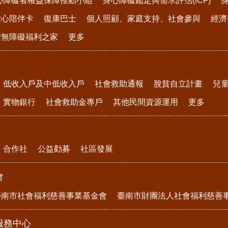
心障礙者權益保障推動小組
身心障礙鑑定與需求評估(ICF)
愛心陪伴卡
復康巴士
個人照顧、家庭支持、社會參與
經濟
府無障礙福利之家
更多
低收入戶及中低收入戶
社會救助通報
脫貧自立計畫
兒
實物銀行
社會救助金專戶
其他民間資源運用
更多
合作社
公益勸募
社區發展
會
臺南市社會福利慈善事業基金會
臺南市財團法人社會福利慈善
服務中心