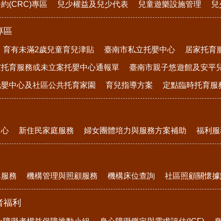
約(CRC)專區
兒少權益及兒少代表
兒童遊樂設施管理
兒
專區
育有未滿2歲兒童育兒津貼
臺南市私立托嬰中心
居家托育
家托育服務或未立案托嬰中心通報單
臺南市親子悠遊館及安平
托嬰中心及社區公共托育家園
育兒指導方案
定點臨時托育服
中心
新住民家庭服務
婦女團體培力與服務方案補助
福利服
與服務
機構管理與照顧服務
機構床位查詢
社區照顧關懷據
者福利