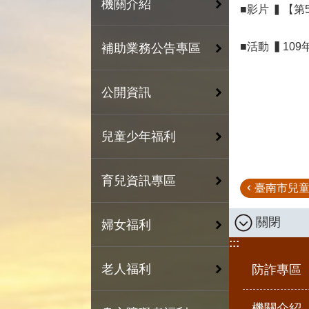
機關介紹
■影片 ▍【
■
活動
▍
10
補助業務公告專區
公開資訊
兒童少年福利
育兒資訊專區
臺南市兒
關閉
婦女福利
:::
老人福利
防詐專區
機關介紹