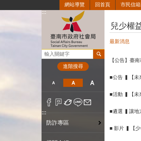
網站導覽
回首頁
市民信箱
跳到主要內容區塊
:::
:::
兒少權
最新消息
搜尋
【公告】臺南
進階搜尋
■公告 ▍【
■活動 ▍【
■遴選 ▍讓
:::
防詐專區
■
影片 ▍【