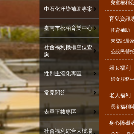
兒童權利公
中石化汙染補助專案
育兒資訊
臺南市松柏育樂中心
托育補助
未登記居
社會福利機構空位查
公設民營
詢
婦女福利
性別主流化專區
婦女服務
常見問答
老人福利
長者福利
表單下載專區
身心障礙
社會福利綜合大樓場