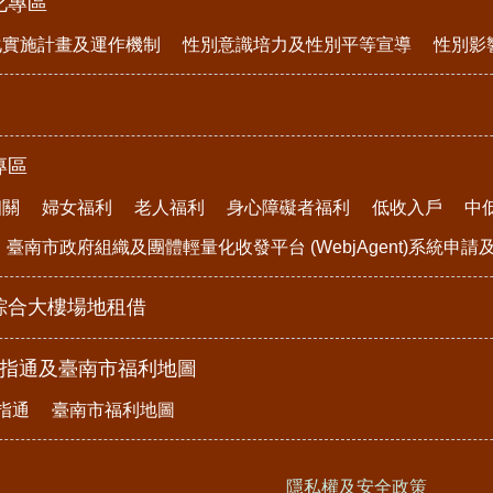
化專區
化實施計畫及運作機制
性別意識培力及性別平等宣導
性別影
專區
相關
婦女福利
老人福利
身心障礙者福利
低收入戶
中
臺南市政府組織及團體輕量化收發平台 (WebjAgent)系統申
綜合大樓場地租借
e指通及臺南市福利地圖
指通
臺南市福利地圖
隱私權及安全政策