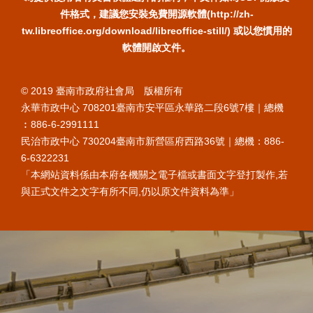
件格式，建議您安裝免費開源軟體(http://zh-
tw.libreoffice.org/download/libreoffice-still/) 或以您慣用的
軟體開啟文件。
© 2019 臺南市政府社會局 版權所有
永華市政中心 708201臺南市安平區永華路二段6號7樓｜總機
︰886-6-2991111
民治市政中心 730204臺南市新營區府西路36號｜總機：886-
6-6322231
「本網站資料係由本府各機關之電子檔或書面文字登打製作,若
與正式文件之文字有所不同,仍以原文件資料為準」