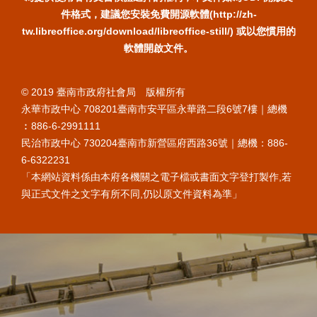
件格式，建議您安裝免費開源軟體(http://zh-
tw.libreoffice.org/download/libreoffice-still/) 或以您慣用的
軟體開啟文件。
© 2019 臺南市政府社會局 版權所有
永華市政中心 708201臺南市安平區永華路二段6號7樓｜總機
︰886-6-2991111
民治市政中心 730204臺南市新營區府西路36號｜總機：886-
6-6322231
「本網站資料係由本府各機關之電子檔或書面文字登打製作,若
與正式文件之文字有所不同,仍以原文件資料為準」