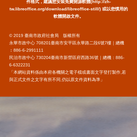
件格式，建議您安裝免費開源軟體(http://zh-
tw.libreoffice.org/download/libreoffice-still/) 或以您慣用的
軟體開啟文件。
© 2019 臺南市政府社會局 版權所有
永華市政中心 708201臺南市安平區永華路二段6號7樓｜總機
︰886-6-2991111
民治市政中心 730204臺南市新營區府西路36號｜總機：886-
6-6322231
「本網站資料係由本府各機關之電子檔或書面文字登打製作,若
與正式文件之文字有所不同,仍以原文件資料為準」