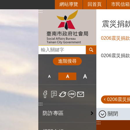
網站導覽
回首頁
市民信箱
跳到主要內容區塊
:::
:::
震災捐
0206震災捐
搜尋
0206震災捐
進階搜尋
0206震災捐
:::
防詐專區
關閉
:::