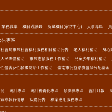
業務職掌
機關通訊錄
所屬機關(家防中心)
人事專區
員
公告專區
府社會局推展社會福利服務相關補助公告
老人福利補助
身心
及人民團體補助
推展志願服務工作補助
兒童少年福利補助
、性侵害及性騷擾防治工作補助
臺南市公益彩劵盈餘分配基金
公開
統計專區
統計視覺化專區
預決算專區
會計月報
務宣導執行情形
採購公告
檔案應用服務專區