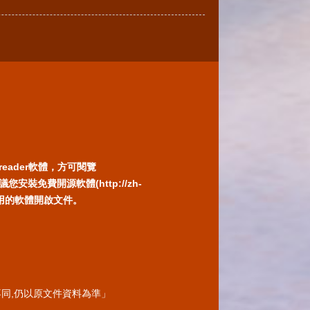
reader軟體，方可閱覽
免費開源軟體(http://zh-
) 或以您慣用的軟體開啟文件。
同,仍以原文件資料為準」