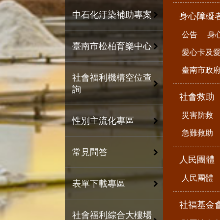
中石化汙染補助專案
身心障礙
公告
身
臺南市松柏育樂中心
愛心卡及
臺南市政
社會福利機構空位查
詢
社會救助
災害防救
性別主流化專區
急難救助
常見問答
人民團體
人民團體
表單下載專區
社福基金
社會福利綜合大樓場