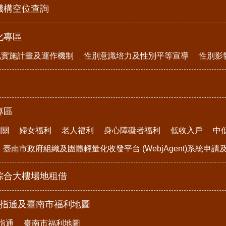
機構空位查詢
化專區
化實施計畫及運作機制
性別意識培力及性別平等宣導
性別影
專區
相關
婦女福利
老人福利
身心障礙者福利
低收入戶
中
臺南市政府組織及團體輕量化收發平台 (WebjAgent)系統申
綜合大樓場地租借
e指通及臺南市福利地圖
指通
臺南市福利地圖