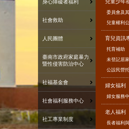
兒童少年
身心障礙者福利
委員會及
社會救助
兒童權利公
育兒資訊
人民團體
托育補助
臺南市政府家庭暴力
未登記居
暨性侵害防治中心
公設民營
社福基金會
婦女福利
婦女服務
社會福利服務中心
老人福利
社工專業制度
長者福利