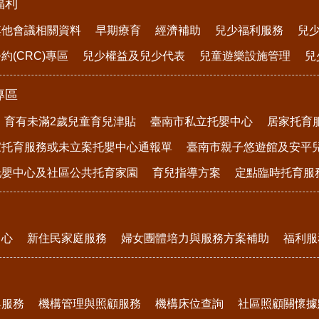
福利
其他會議相關資料
早期療育
經濟補助
兒少福利服務
兒
約(CRC)專區
兒少權益及兒少代表
兒童遊樂設施管理
兒
專區
育有未滿2歲兒童育兒津貼
臺南市私立托嬰中心
居家托育
家托育服務或未立案托嬰中心通報單
臺南市親子悠遊館及安平
托嬰中心及社區公共托育家園
育兒指導方案
定點臨時托育服
中心
新住民家庭服務
婦女團體培力與服務方案補助
福利服
與服務
機構管理與照顧服務
機構床位查詢
社區照顧關懷據