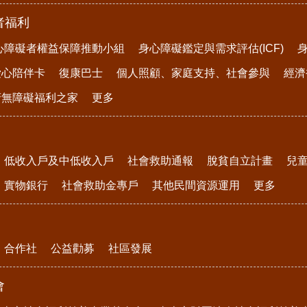
者福利
心障礙者權益保障推動小組
身心障礙鑑定與需求評估(ICF)
愛心陪伴卡
復康巴士
個人照顧、家庭支持、社會參與
經濟
府無障礙福利之家
更多
低收入戶及中低收入戶
社會救助通報
脫貧自立計畫
兒
實物銀行
社會救助金專戶
其他民間資源運用
更多
合作社
公益勸募
社區發展
會