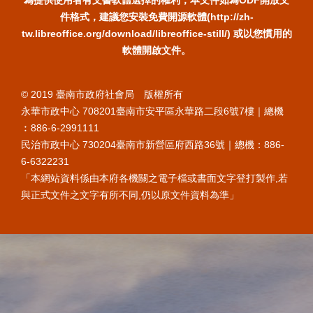
為提供使用者有文書軟體選擇的權利，本文件如為ODF開放文
件格式，建議您安裝免費開源軟體(http://zh-
tw.libreoffice.org/download/libreoffice-still/) 或以您慣用的
軟體開啟文件。
© 2019 臺南市政府社會局 版權所有
永華市政中心 708201臺南市安平區永華路二段6號7樓｜總機
︰886-6-2991111
民治市政中心 730204臺南市新營區府西路36號｜總機：886-
6-6322231
「本網站資料係由本府各機關之電子檔或書面文字登打製作,若
與正式文件之文字有所不同,仍以原文件資料為準」