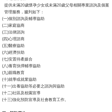
提供未滿20歲懷孕少女或未滿20歲父母相關專業諮詢及個案
管理服務，臚列如下：
(一)個別諮詢及輔導協助
(二)家庭協商
(三)法律諮詢
(四)心理諮商
(五)醫療協助
(六)經濟扶助
(七)安置待產媒合
(八)養育抉擇輔導協助
(九)親職教育
(十)就學或就業協助
(十一)出養協助等必要之諮詢與協助
(十二)社區及校園宣導
(十三)強化預防宣導及社會教育工作。