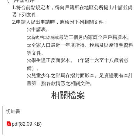
(一)申請程序：
1.符合前點規定者，得向戶籍所在地區公所提出申請並備
妥下列文件。
2.申請人提出申請時，應檢附下列相關文件：
申請表。
(1)
最近三個月內家庭全戶戶籍謄本。
(2)新式戶口名簿或
全家人口最近一年度所得、稅籍及財產證明資料
(3)
等文件。
學生證正反面影本。（年滿十六至十八歲者必
(4)
備）。
兒童少年之郵局存摺封面影本。足資證明有本計
(5)
畫第二點各款情形之相關文件。
相關檔案
切結書
pdf(82.09 KB)