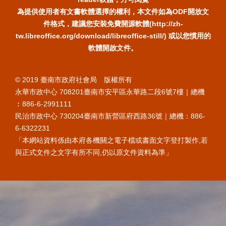
為提供使用者有文書軟體選擇的權利，本文件如為ODF開放文
件格式，建議您安裝免費開源軟體(http://zh-
tw.libreoffice.org/download/libreoffice-still/) 或以您慣用的
軟體開啟文件。
© 2019 臺南市政府社會局 版權所有
永華市政中心 708201臺南市安平區永華路二段6號7樓｜總機
︰886-6-2991111
民治市政中心 730204臺南市新營區府西路36號｜總機：886-
6-6322231
「本網站資料係由本府各機關之電子檔或書面文字登打製作,若
與正式文件之文字有所不同,仍以原文件資料為準」