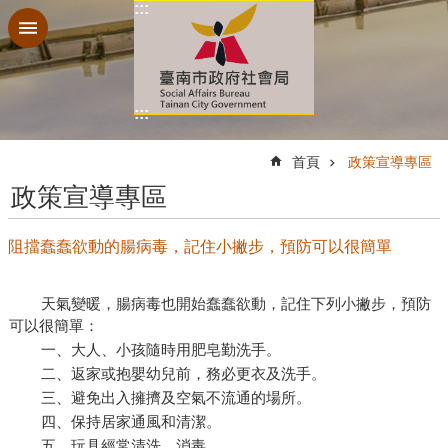
:::
跳到主要內容區塊
:::
:::
首頁
政策宣導專區
政策宣導專區
阻擋蠢蠢欲動的腸病毒，記住小撇步，預防可以很簡單
天氣變暖，腸病毒也開始蠢蠢欲動，記住下列小撇步，預防
可以很簡單：
一、
大人、小孩隨時用肥皂勤洗手。
二、
返家或抱嬰幼兒前，務必更衣及洗手。
三、避免出入擁擠及空氣不流通的場所。
四、保持居家通風和清潔。
五、玩具經常清洗、消毒。