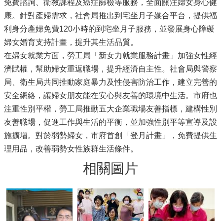
免費諮詢、衛教課程及癌症篩檢等服務，全面關注婦女身心健
康。針對產婦需求，社會局推出到宅坐月子媒合平台，提供福
利身分產婦免費120小時的到宅坐月子服務，並發展身心障礙
婦女婚育支持計畫，提升其生活品質。
在婦女就業方面，勞工局「新女力就業服務計畫」加強女性經
濟賦權，幫助婦女重返職場，提升經濟自主性。社會局與警察
局、衛生局共同推動家庭暴力及性侵害防治工作，建立完善的
安全網絡，讓婦女朋友能在安心與友善的環境中生活。市府也
注重性別平權，勞工局推動五大企業職場友善指標，建構性別
友善職場，促進工作與生活的平衡，並加強性別平等宣導及設
施擴增。對於弱勢婦女，市府首創「登月計畫」，免費提供生
理用品，改善弱勢女性族群生活條件。
相關圖片