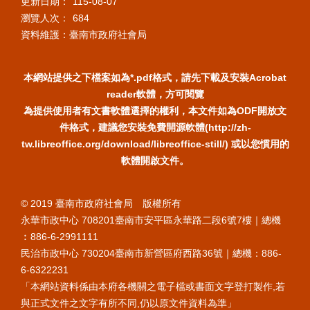
更新日期：
115-08-07
瀏覽人次：
684
資料維護：臺南市政府社會局
本網站提供之下檔案如為*.pdf格式，請先下載及安裝Acrobat
reader軟體，方可閱覽
為提供使用者有文書軟體選擇的權利，本文件如為ODF開放文
件格式，建議您安裝免費開源軟體(http://zh-
tw.libreoffice.org/download/libreoffice-still/) 或以您慣用的
軟體開啟文件。
© 2019 臺南市政府社會局 版權所有
永華市政中心 708201臺南市安平區永華路二段6號7樓｜總機
︰886-6-2991111
民治市政中心 730204臺南市新營區府西路36號｜總機：886-
6-6322231
「本網站資料係由本府各機關之電子檔或書面文字登打製作,若
與正式文件之文字有所不同,仍以原文件資料為準」