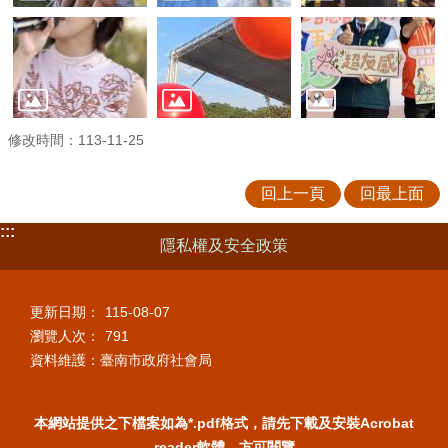
修改時間：113-11-25
回上一頁
回最上面
:::
隱私權及安全政策
更新日期：
115-08-07
瀏覽人次：
791
資料維護：臺南市政府社會局
本網站提供之下檔案如為*.pdf格式，請先下載及安裝Acrobat
reader軟體，方可閱覽