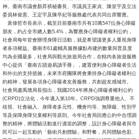
神。臺南市議會顏昇祺秘書長、市議員王家貞、陳皇宇及立法
委員林俊憲、王定宇及陳亭妃等服務處代表共同出席響應。
黃偉哲市長表示，截至目前臺南市共有10萬547位身心障礙
朋友，約占全市總人數5.4%，為響應身心障礙者權利公約，
社會局每年皆會辦理身障日活動，就是希望讓更多人重視身障
者各項權益。臺南市61處輔具服務據點布建的數量與普及度
均為全國最多，社會局與觀光旅遊局合作，在轄內各旅遊服務
中心提供「臺南古蹟遊易讀手冊」，建置便利身心障礙者生活
和外出的支持措施，未來市府團隊將會秉持身心障礙者權利公
約精神，發展各項身心障礙者友善服務，共創超友感城市。
社會局盧禹璁局長指出，我國2014年將身心障礙者權利公約
(CRPD)立法化，今年邁入第10年。CRPD強調尊重他人、不
歧視、社會融入、身障者多元性、機會均等、無障礙、性別平
等及保障身障兒童權利等原則。今年社會局回應公約中合理調
整的精神，將體驗活動進行適當的調整，設計身心障礙者與市
民可以一起互動的「藝術共創體驗」和野餐，共同體驗色彩、