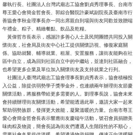
馨執行長、社團法人台灣武廟志工協會劉貞秀理事長、台南市
尊王愛心會簡金哲會長、郭綜合醫院許豪斌副院長及臺南市行
善協會李秋金理事長亦一同出席親自到場與街友同歡並致贈端
午禮金、粽子、精緻餐點、飲品及乾糧。
黃偉哲市長表示，感謝許多善心人士及民間團體共同投入關
懷街友，社會局及街友中心社工提供關懷訪視、修復家庭關
係、協助就醫、輔導就業、租屋、安置服務，讓街友能夠在社
區中自立，成為回到社區自立中的中繼站，並達到社區融合，
也希望更多企業及單位加入關懷街友及支持就業之行列。
社團法人臺灣武廟志工協會理事長劉貞秀表示，協會積極投
入公益，除提供弱勢學子獎學金外，也連續兩年辧理街友節慶
關懷活動，將服務帶給更多需要的人。劉理事長說，協會未來
會持續辦理街友關懷活動，希望能透過此舉，邀請大家一起來
幫助弱勢族群，發揮更大效能，凝聚溫暖的力量。台南市尊王
愛心會簡金哲會長表示響應街友慶端午活動，號召會員捐贈美
味肉粽及物資，簡會長認為街友們遭遇人生階段性的不順心，
需要社會各界提供溫暖，希望透過物資捐贈，傳達正向溫暖關