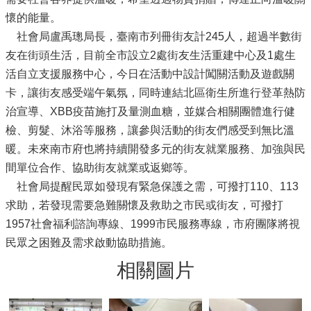
懷的能量。
社會局盧禹璁局長，臺南市列冊街友計245人，超過半數街
友在街頭生活，目前全市設立2處街友生活重建中心及1處生
活自立支援服務中心，今日在活動中設計闖關活動及遊戲關
卡，讓街友感受端午氣氛，同時連結北區衛生所進行登革熱防
治宣導、XBB疫苗施打及量測血糖，並媒合相關團體進行健
檢、剪髮、沐浴等服務，讓參與活動的街友們感受到無比溫
暖。未來南市府也將持續開發多元的街友就業服務、加強與民
間單位合作、協助街友就業或返鄉等。
社會局提醒民眾如發現有緊急保護之需，可撥打110、113
求助，若發現需要急難關懷及救助之市民或街友，可撥打
1957社會福利諮詢專線、1999市民服務專線，市府團隊將視
民眾之困難及需求啟動協助措施。
相關圖片