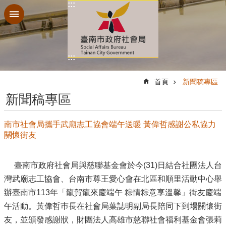
:::
跳到主要內容區塊
:::
:::
首頁
新聞稿專區
新聞稿專區
南市社會局攜手武廟志工協會端午送暖 黃偉哲感謝公私協力
關懷街友
臺南市政府社會局與慈聯基金會於今(31)日結合社團法人台
灣武廟志工協會、台南市尊王愛心會在北區和順里活動中心舉
辦臺南市113年「龍賀龍來慶端午 粽情粽意享溫馨」街友慶端
午活動。黃偉哲巿長在社會局葉誌明副局長陪同下到場關懷街
友，並頒發感謝狀，財團法人高雄市慈聯社會福利基金會張莉