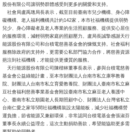
股份有限公司讓弱勢群體感受到更多的關愛和支持。
社會局盧禹璁局長表示，截至目前臺南市兒少機構、身心障
礙機構、老人福利機構共計約142家，本市社福機構提供弱勢
兒少、身心障礙者及老人專業的生活照顧服務、提供安心居住
的服務環境，減輕弱勢家庭的照顧壓力。盧局長誠摯感謝天行
能源股份有限公司和台積電慈善基金會的慷慨支持。社會褔利
服務除政府的支持外，更需要公私部門協力合作，將慈善資源
挹注到社褔機構，才能提供更優質的服務。
天行能源股份有限公司陳楷林董事長表示，參與台積電慈善
基金會公益綠能計畫，至本市財團法人台南市私立康寧教養
院、財團法人台南市私立育愛教養院、財團法人臺南市私立麻
豆社會福利慈善事業基金會附設臺南市私立麻豆老人養護中
心、臺南市私立順園老人長期照顧中心、財團法人台灣省私立
台南仁愛之家等5間社福機構裝設太陽能板，減少社福機構營
運負擔，節省能源又兼顧環保，非常認同台積電基金會張淑芬
董事長永續公益理念，這次主動捐助善款，希望能協助更多需
要幫助的弱勢者。