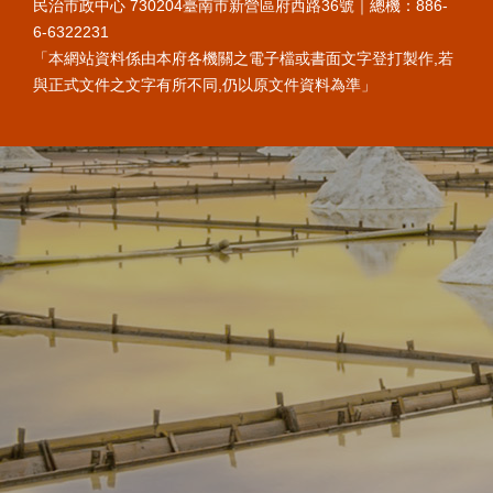
民治市政中心 730204臺南市新營區府西路36號｜總機：886-
6-6322231
「本網站資料係由本府各機關之電子檔或書面文字登打製作,若
與正式文件之文字有所不同,仍以原文件資料為準」