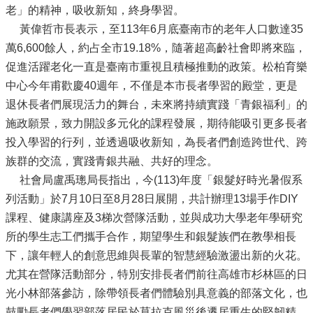
老」的精神，吸收新知，終身學習。
黃偉哲市長表示，至113年6月底臺南市的老年人口數達35
萬6,600餘人，約占全市19.18%，隨著超高齡社會即將來臨，
促進活躍老化一直是臺南市重視且積極推動的政策。松柏育樂
中心今年甫歡慶40週年，不僅是本市長者學習的殿堂，更是
退休長者們展現活力的舞台，未來將持續實踐「青銀福利」的
施政願景，致力開設多元化的課程發展，期待能吸引更多長者
投入學習的行列，並透過吸收新知，為長者們創造跨世代、跨
族群的交流，實踐青銀共融、共好的理念。
社會局盧禹璁局長指出，今(113)年度「銀髮好時光暑假系
列活動」於7月10日至8月28日展開，共計辦理13場手作DIY
課程、健康講座及3梯次營隊活動，並與成功大學老年學研究
所的學生志工們攜手合作，期望學生和銀髮族們在教學相長
下，讓年輕人的創意思維與長輩的智慧經驗激盪出新的火花。
尤其在營隊活動部分，特別安排長者們前往高雄市杉林區的日
光小林部落參訪，除帶領長者們體驗別具意義的部落文化，也
鼓勵長者們學習部落居民於莫拉克風災後遷居重生的堅韌精