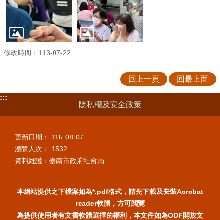
修改時間：113-07-22
回上一頁
回最上面
:::
隱私權及安全政策
更新日期：
115-08-07
瀏覽人次：
1532
資料維護：臺南市政府社會局
本網站提供之下檔案如為*.pdf格式，請先下載及安裝Acrobat
reader軟體，方可閱覽
為提供使用者有文書軟體選擇的權利，本文件如為ODF開放文