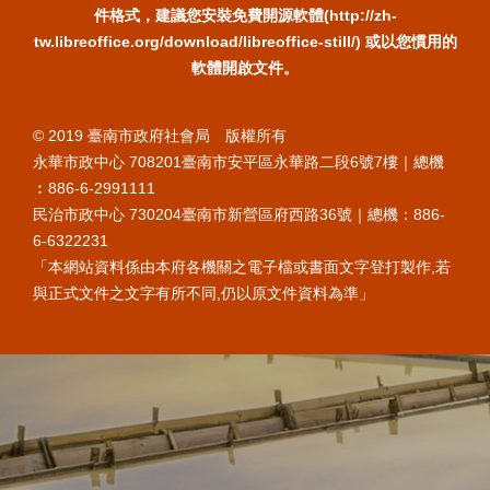
件格式，建議您安裝免費開源軟體(http://zh-
tw.libreoffice.org/download/libreoffice-still/) 或以您慣用的
軟體開啟文件。
© 2019 臺南市政府社會局 版權所有
永華市政中心 708201臺南市安平區永華路二段6號7樓｜總機
︰886-6-2991111
民治市政中心 730204臺南市新營區府西路36號｜總機：886-
6-6322231
「本網站資料係由本府各機關之電子檔或書面文字登打製作,若
與正式文件之文字有所不同,仍以原文件資料為準」