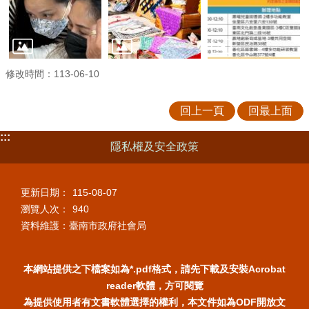
修改時間：113-06-10
回上一頁
回最上面
:::
隱私權及安全政策
更新日期：
115-08-07
瀏覽人次：
940
資料維護：臺南市政府社會局
本網站提供之下檔案如為*.pdf格式，請先下載及安裝Acrobat
reader軟體，方可閱覽
為提供使用者有文書軟體選擇的權利，本文件如為ODF開放文