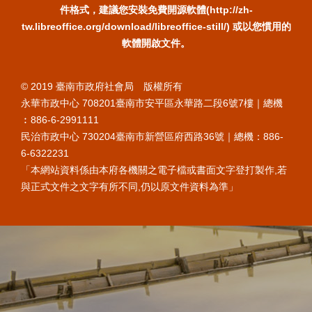
件格式，建議您安裝免費開源軟體(http://zh-
tw.libreoffice.org/download/libreoffice-still/) 或以您慣用的
軟體開啟文件。
© 2019 臺南市政府社會局 版權所有
永華市政中心 708201臺南市安平區永華路二段6號7樓｜總機
︰886-6-2991111
民治市政中心 730204臺南市新營區府西路36號｜總機：886-
6-6322231
「本網站資料係由本府各機關之電子檔或書面文字登打製作,若
與正式文件之文字有所不同,仍以原文件資料為準」