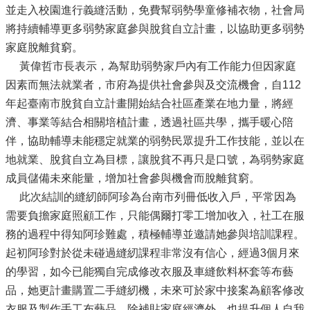
並走入校園進行義縫活動，免費幫弱勢學童修補衣物，社會局
將持續輔導更多弱勢家庭參與脫貧自立計畫，以協助更多弱勢
家庭脫離貧窮。
黃偉哲市長表示，為幫助弱勢家戶內有工作能力但因家庭
因素而無法就業者，市府為提供社會參與及交流機會，自112
年起臺南市脫貧自立計畫開始結合社區產業在地力量，將經
濟、事業等結合相關培植計畫，透過社區共學，攜手暖心陪
伴，協助輔導未能穩定就業的弱勢民眾提升工作技能，並以在
地就業、脫貧自立為目標，讓脫貧不再只是口號，為弱勢家庭
成員儲備未來能量，增加社會參與機會而脫離貧窮。
此次結訓的縫紉師阿珍為台南市列冊低收入戶，平常因為
需要負擔家庭照顧工作，只能偶爾打零工增加收入，社工在服
務的過程中得知阿珍難處，積極輔導並邀請她參與培訓課程。
起初阿珍對於從未碰過縫紉課程非常沒有信心，經過3個月來
的學習，如今已能獨自完成修改衣服及車縫飲料杯套等布藝
品，她更計畫購置二手縫紉機，未來可於家中接案為顧客修改
衣服及製作手工布藝品，除補貼家庭經濟外，也提升個人自我