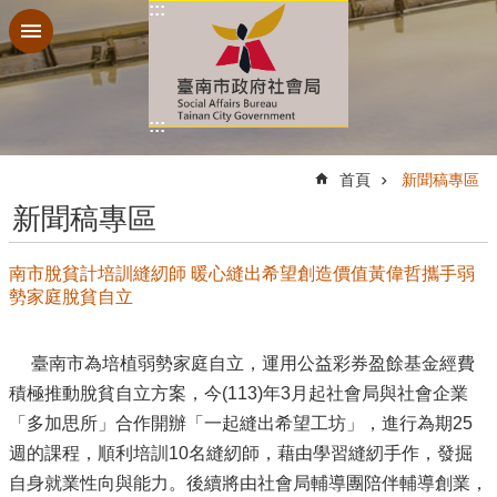
:::
跳到主要內容區塊
:::
:::
首頁
新聞稿專區
新聞稿專區
南市脫貧計培訓縫紉師 暖心縫出希望創造價值黃偉哲攜手弱
勢家庭脫貧自立
臺南市為培植弱勢家庭自立，運用公益彩券盈餘基金經費
積極推動脫貧自立方案，今(113)年3月起社會局與社會企業
「多加思所」合作開辦「一起縫出希望工坊」，進行為期25
週的課程，順利培訓10名縫紉師，藉由學習縫紉手作，發掘
自身就業性向與能力。後續將由社會局輔導團陪伴輔導創業，