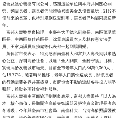
協會及護心善循有限公司，感謝這些單位與本府共同關心弱
勢、獨居長者，讓長者們能體驗異國美食及懷舊童玩，對於不
便前來的長輩，也特別規劃送愛到宅，讓長者們均能同樂迎新
年。
富邦人壽劉炳良協理、南臺科大周德光副校長、南區蕭琇華
區長、中西區蔡佳甫區長、沈震東議員本人及林俊憲立法委
員、王家貞議員服務處等代表都一起到場同樂。
黃偉哲市長表示，特別感謝南臺科大和富邦人壽長期以來熱
心公益，深耕高齡社會，以達「全人關懷、全齡守護」目標，
實現高齡友善城市願景。目前全市老年人口約34萬9,069人，
佔18.77%，隨著時間推移，老年人口將快速成長，關懷長者
的行動需要各界共襄盛舉，市府也會不斷的連結各界投入弱勢
照顧，推動各項社會福利服務。
富邦人壽臺南區部協理劉炳良表示，富邦人壽秉持「以人為
本」核心價值，長期關注高齡失智議題及挹注資金辦理長者寒
冬送暖；今年與臺南市社會局、南臺科大、台灣高齡照護暨教
育協會、護心善循有限公司、南美里、溫陵、金華及大恩社