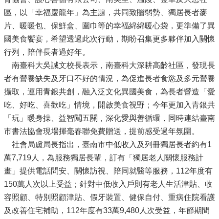
區，以「幸福慶龍年」為主題，共同致贈弱勢、獨居長者麥
片、暖暖包、保鮮盒、圍巾等的幸福綿綿暖心袋，更準備了異
國美食饗宴，希望透過此次行動，期盼召集更多夥伴加入關懷
行列，陪伴長者過好年。
南臺科大吳誠文校長表示，南臺科大深耕高齡社區，發現長
者有營養缺失及牙口不好的情況，為促進長者食慾及多元營養
攝取，運用青銀共創，融入泛文化異國美食，為長者營造「愛
吃、好吃、喜歡吃」情境，開啟美食視野；今年更加入青銀共
「玩」暖身操、益智闖五關，深化愛與善循環，同時連結臺南
市書法協會現場揮毫春聯免費贈送，提前感受過年氛圍。
社會局盧局長指出，臺南市中低收入及列冊獨居長者約有1
萬7,719人，為服務獨居長輩，訂有「獨居老人關懷服務計
畫」提供電話問安、關懷訪視、陪同就醫等服務，112年度有
150萬人次以上受益；針對中低收入戶則有老人生活津貼、收
容照顧、特別照顧津貼、假牙裝置、健保自付、重病住院看護
及改善住宅補助，112年度有33萬9,480人次受益，年節期間