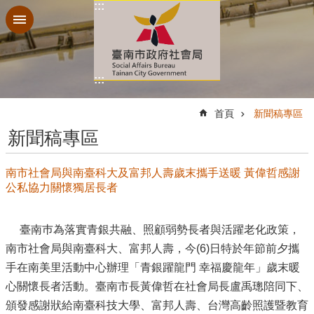
:::
跳到主要內容區塊
:::
:::
首頁
新聞稿專區
新聞稿專區
南市社會局與南臺科大及富邦人壽歲末攜手送暖 黃偉哲感謝
公私協力關懷獨居長者
臺南巿為落實青銀共融、照顧弱勢長者與活躍老化政策，
南市社會局與南臺科大、富邦人壽，今(6)日特於年節前夕攜
手在南美里活動中心辦理「青銀躍龍門 幸福慶龍年」歲末暖
心關懷長者活動。臺南市長黃偉哲在社會局長盧禹璁陪同下、
頒發感謝狀給南臺科技大學、富邦人壽、台灣高齡照護暨教育