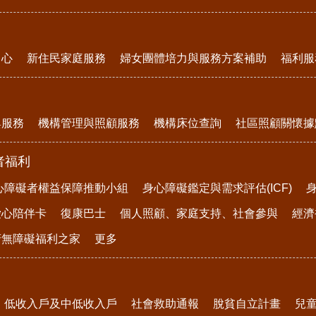
中心
新住民家庭服務
婦女團體培力與服務方案補助
福利服
與服務
機構管理與照顧服務
機構床位查詢
社區照顧關懷據
者福利
心障礙者權益保障推動小組
身心障礙鑑定與需求評估(ICF)
愛心陪伴卡
復康巴士
個人照顧、家庭支持、社會參與
經濟
府無障礙福利之家
更多
低收入戶及中低收入戶
社會救助通報
脫貧自立計畫
兒