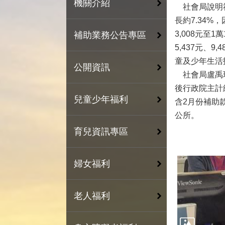
機關介紹
社會局說明社
長約7.34%
3,008元至1
補助業務公告專區
5,437元、9
童及少年生活扶
公開資訊
社會局盧禹璁
後行政院主計
兒童少年福利
含2月份補助
公所。
育兒資訊專區
婦女福利
老人福利