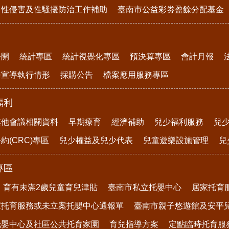
、性侵害及性騷擾防治工作補助
臺南市公益彩劵盈餘分配基金
公開
統計專區
統計視覺化專區
預決算專區
會計月報
務宣導執行情形
採購公告
檔案應用服務專區
福利
其他會議相關資料
早期療育
經濟補助
兒少福利服務
兒
約(CRC)專區
兒少權益及兒少代表
兒童遊樂設施管理
兒
專區
育有未滿2歲兒童育兒津貼
臺南市私立托嬰中心
居家托育
家托育服務或未立案托嬰中心通報單
臺南市親子悠遊館及安平
托嬰中心及社區公共托育家園
育兒指導方案
定點臨時托育服