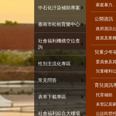
家庭暴力
中石化汙染補助專案
公開資訊
臺南市松柏育樂中心
政府資訊
政策及業
社會福利機構空位查
詢
兒童少年
委員會及
性別主流化專區
兒童權利公
常見問答
育兒資訊
托育補助
表單下載專區
未登記居
社會福利綜合大樓場
公設民營