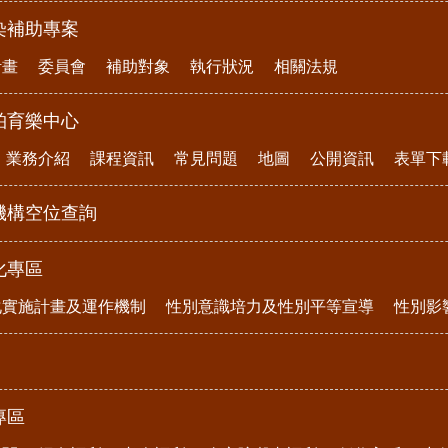
染補助專案
計畫
委員會
補助對象
執行狀況
相關法規
柏育樂中心
業務介紹
課程資訊
常見問題
地圖
公開資訊
表單下
機構空位查詢
化專區
化實施計畫及運作機制
性別意識培力及性別平等宣導
性別影
專區