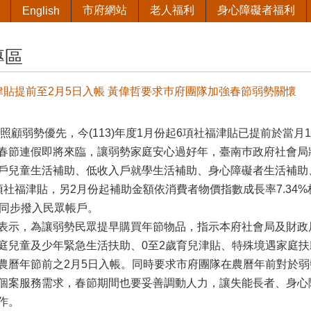
市府網站
老人福利
身心障礙者福利
English
專區
津貼提前至2月5日入帳 黃偉哲要求巿府團隊加強春節弱勢關懷
顧弱勢優先，今(113)年度1月份起6項社福津貼已提前於當月
春節連假即將來臨，讓弱勢家庭安心過好年，臺南巿政府社會局
戶兒童生活補助、低收入戶就學生活補助、身心障礙者生活補助
項社福津貼，另2月份起補助金額依消費者物價指數成長率7.34
日同步撥入民眾帳戶。
示，為讓弱勢民眾提早購買年節物品，指示本府社會局及財政局
庭兒童及少年緊急生活扶助、0至2歲育兒津貼、特殊境遇家庭
農曆年節前之2月5日入帳。同時要求市府團隊在農曆年前對於
個案服務需求，春節期間也要妥善調動人力，讓失能長者、身心
作。