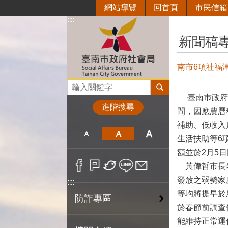
網站導覽
回首頁
市民信箱
跳到主要內容區塊
:::
:::
新聞稿
南市6項社福
搜尋
臺南巿政府照
進階搜尋
間，因應農曆
補助、低收入
生活扶助等6
額並於2月5
黃偉哲市長表
發放之弱勢家
:::
等均將提早於
防詐專區
於春節前調查
能維持正常運