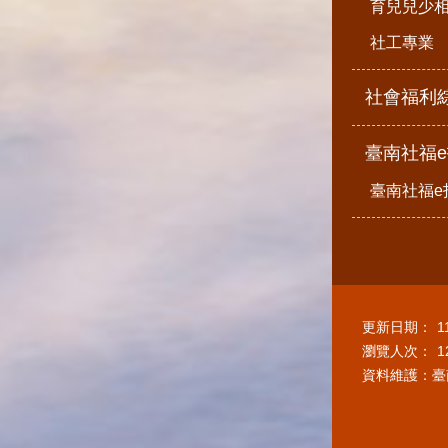
育兒兒少
社工專業
社會福利
臺南社福
臺南社福e
更新日期：
1
瀏覽人次：
1
資料維護：臺