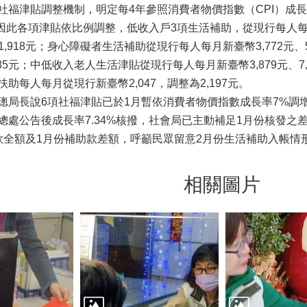
福津貼調整機制，明定每4年參照消費者物價指數（CPI）成長率
，因此各項津貼依比例調整，低收入戶3項生活補助，從現行每人每月新
萬1,918元；身心障礙者生活補助從現行每人每月新臺幣3,772元、5,
,485元；中低收入老人生活津貼從現行每人每月新臺幣3,879元、7,
助每人每月從現行新臺幣2,047，調整為2,197元。
局長說6項社福津貼已於1月暫依消費者物價指數成長率7%調增
總處公告後成長率7.34%核撥，社會局已主動補足1月份核發之
款全額及1月份補助款差額，呼籲民眾留意2月份生活補助入帳情
相關圖片