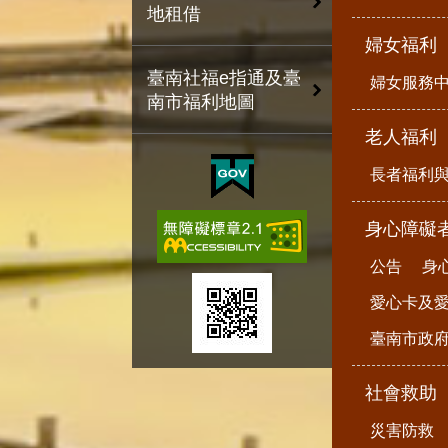
地租借
婦女福利
臺南社福e指通及臺
婦女服務
南市福利地圖
老人福利
長者福利
身心障礙
公告
身
愛心卡及
臺南市政
社會救助
災害防救