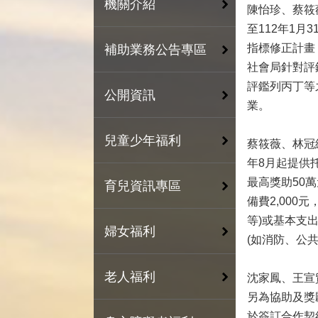
機關介紹
陳怡珍、蔡筱
至112年1
指標修正計畫
補助業務公告專區
社會局針對評
評鑑列丙丁等
公開資訊
業。
兒童少年福利
蔡筱薇、林冠
年8月起提供
最高獎助50
育兒資訊專區
備費2,00
等)或基本支
婦女福利
(如消防、公
老人福利
沈家鳳、王宣
另為協助及獎
於簽訂合作契約