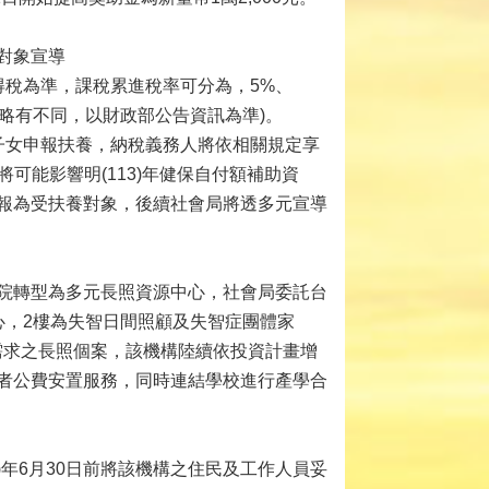
對象宣導
所得稅為準，課稅累進稅率可分為，5%、
數字略有不同，以財政部公告資訊為準)。
子女申報扶養，納稅義務人將依相關規定享
可能影響明(113)年健保自付額補助資
報為受扶養對象，後續社會局將透多元宣導
院轉型為多元長照資源中心，社會局委託台
心，2樓為失智日間照顧及失智症團體家
需求之長照個案，該機構陸續依投資計畫增
者公費安置服務，同時連結學校進行產學合
)年6月30日前將該機構之住民及工作人員妥