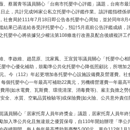
薇、蔡麗青等議員關心「台南市托嬰中心評鑑」議題，台南市最近一
月31日止，共計完成96家公私立托嬰中心評鑑作業。該評鑑指標係
，社會局於111年7月18日即公告各托嬰中心周知，並於同年8
鑑結果已函送給各受評托嬰中心，預計5月底前公告評鑑成績，
之托嬰中心將依據兒少權法第108條進行改善及配合後續複評工
維、李啟維、趙昆原、沈家鳳、王宣貿等議員關心「托嬰中心相關
托嬰中心優化補助，鼓勵準公共化托嬰中心降低照顧比，所增加
萬元。今（112）年起更增加各托嬰中心設施設備費及營運費。
0元，每個托嬰中心一年最高可補助22萬元，另機構營運費一年最高
出費用(如水電費、瓦斯費、環境清潔、消毒費等)、雇主負擔之
共安全、水質、空氣品質檢驗等)或保險費(如火險、公共意外責任
貿議員關心「居家托育人員年終獎金」議題，居家托育人員年終
勵加入準公共化且無違規之優質保母，自110年開始辦理「準公
存續期間，每人每年最高獎助新臺幣5,000元，更自112年1月1