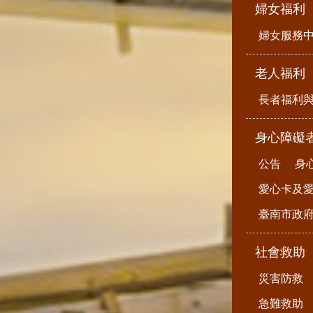
婦女福利
婦女服務
老人福利
長者福利
身心障礙
公告
身
愛心卡及
臺南市政
社會救助
災害防救
急難救助