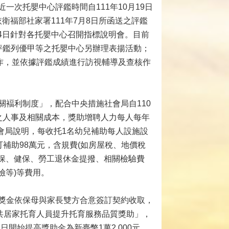
次托嬰中心評鑑時間自111年10月19日
依衛福部社家署111年7月8日所函送之評鑑
月4日針對各托嬰中心召開指標說明會。目前
評鑑列優甲等之托嬰中心另辦理表揚活動；
作，並依據評鑑成績進行訪視輔導及查核作
褔利制度」，配合中央措施社會局自110
之人事及相關成本，獎助增聘人力每人每年
社會局說明，每收托1名幼兒補助每人設施設
可補助98萬元，含規費(如房屋稅、地價稅
勞保、健保、勞工退休金提撥、相關檢驗費
險等)等費用。
獎金依保母與家長雙方合意簽訂契約收取，
共居家托育人員提升托育服務品質獎助」，
日開始提高獎助金為新臺幣1萬2,000元。