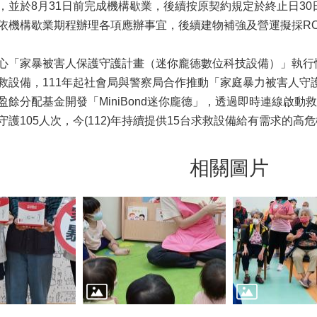
，並於8月31日前完成機構歇業，後續按原契約規定於終止日3
依機構歇業期程辦理各項應辦事宜，後續建物補強及營運擬採R
心「家暴被害人保護守護計畫（迷你龐德數位科技設備）」執行
救設備，111年起社會局與警察局合作推動「家庭暴力被害人守
盈餘分配基金開發「MiniBond迷你龐德」，透過即時連線啟動
守護105人次，今(112)年持續提供15台求救設備給有需求的
相關圖片