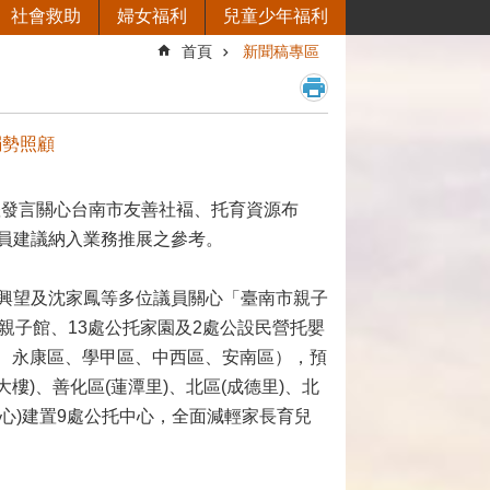
社會救助
婦女福利
兒童少年福利
首頁
新聞稿專區
弱勢照顧
躍發言關心台南市友善社褔、托育資源布
員建議納入業務推展之參考。
興望及沈家鳳等多位議員關心「臺南市親子
親子館、13處公托家園及2處公設民營托嬰
區、永康區、學甲區、中西區、安南區），預
大樓)、善化區(蓮潭里)、北區(成德里)、北
中心)建置9處公托中心，全面減輕家長育兒