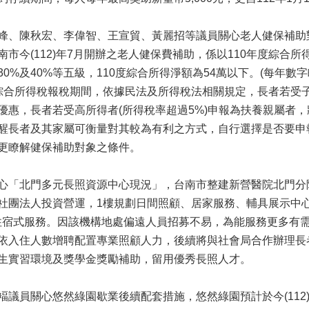
峰、陳秋宏、李偉智、王宣貿、黃麗招等議員關心老人健保補助
南市今(112)年7月開辦之老人健保費補助，係以110年度綜合
、30%及40%等五級，110度綜合所得淨額為54萬以下。(每年
綜合所得稅報稅期間，依據民法及所得稅法相關規定，長者若受
優惠，長者若受高所得者(所得稅率超過5%)申報為扶養親屬者，將
醒長者及其家屬可衡量對其較為有利之方式，自行選擇是否要申
更瞭解健保補助對象之條件。
心「北門多元長照資源中心現況」，台南市整建新營醫院北門分
社團法人投資營運，1樓規劃日間照顧、居家服務、輔具展示中
為住宿式服務。因該機構地處偏遠人員招募不易，為能服務更多有
依入住人數增聘配置專業照顧人力，後續將與社會局合作辦理長
生實習環境及獎學金獎勵補助，留用優秀長照人才。
褔議員關心悠然綠園歇業後續配套措施，悠然綠園預計於今(112