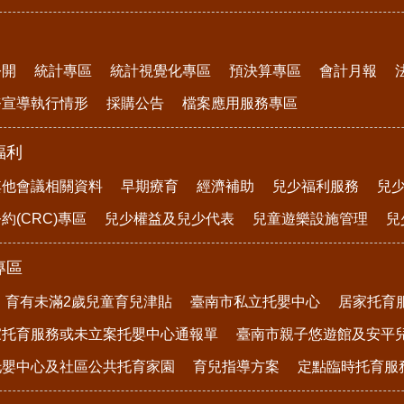
公開
統計專區
統計視覺化專區
預決算專區
會計月報
務宣導執行情形
採購公告
檔案應用服務專區
福利
其他會議相關資料
早期療育
經濟補助
兒少福利服務
兒
約(CRC)專區
兒少權益及兒少代表
兒童遊樂設施管理
兒
專區
育有未滿2歲兒童育兒津貼
臺南市私立托嬰中心
居家托育
家托育服務或未立案托嬰中心通報單
臺南市親子悠遊館及安平
托嬰中心及社區公共托育家園
育兒指導方案
定點臨時托育服