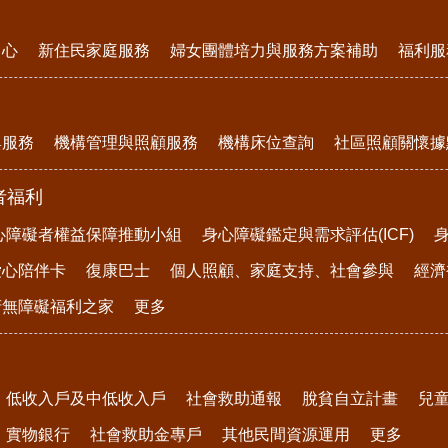
中心
新住民家庭服務
婦女團體培力與服務方案補助
福利服
與服務
機構管理與照顧服務
機構床位查詢
社區照顧關懷據
者福利
心障礙者權益保障推動小組
身心障礙鑑定與需求評估(ICF)
愛心陪伴卡
復康巴士
個人照顧、家庭支持、社會參與
經濟
府無障礙福利之家
更多
低收入戶及中低收入戶
社會救助通報
脫貧自立計畫
兒
實物銀行
社會救助金專戶
其他民間資源運用
更多