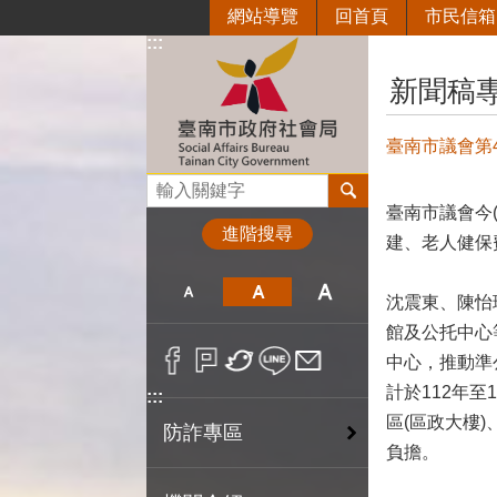
網站導覽
回首頁
市民信箱
跳到主要內容區塊
:::
:::
新聞稿
臺南市議會第
搜尋
臺南市議會今
進階搜尋
建、老人健保
沈震東、陳怡
館及公托中心
中心，推動準
計於112年至
:::
區(區政大樓
防詐專區
負擔。