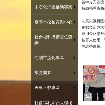
善轉介安置後
中石化汙染補助專案
持續輔導廠商
沈震東議員關
臺南市松柏育樂中心
創數位定位求
運用公益彩券
社會福利機構空位查
被害人使用，
詢
性調整數量。
性別主流化專區
常見問答
表單下載專區
社會福利綜合大樓場