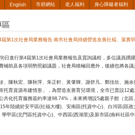
市府網站
老人福利
身心障礙者福利
English
專區
4屆第1次社會局業務報告 南市社會局持續營造友善社褔、落實
(9)日進行第4屆第1次社會局業務報告及質詢議程，多位議員踴
費補助及各項弱勢照顧議題，社會局積極回應外，後續也將各議
珍、陳秋宏、陳秋萍、朱正軒、黃肇輝、謝舒凡、鄭佳欣、施余
等托育資源布建情形」，為營造友善育兒環境，全市已普設12處
公共化托育服務簽約率達98.74%，未來將增設5處親子館（北
115年陸續於安平區(社福大樓)、安南區(托資中心)、白河區(區政
)、學甲區(北門區托資中心)、中西區(西湖里)及新市區(南科社區