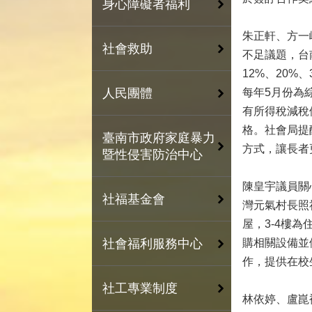
身心障礙者福利
朱正軒、方一
社會救助
不足議題，台
12%、20%
每年5月份為
人民團體
有所得稅減稅
格。社會局提
臺南市政府家庭暴力
方式，讓長者
暨性侵害防治中心
陳皇宇議員關
社福基金會
灣元氣村長照
屋，3-4樓
購相關設備並
社會福利服務中心
作，提供在校
社工專業制度
林依婷、盧崑