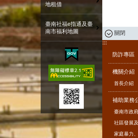
地租借
臺南社福e指通及臺
南市福利地圖
關閉
:::
防詐專區
機關介紹
首長介紹
補助業務
臺南市政
社區發展
家庭暴力