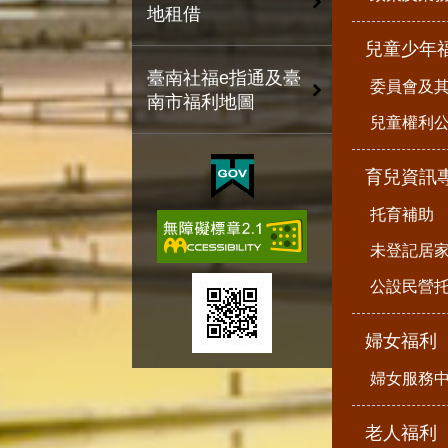
地租借
兒童少年
臺南社福e指通及臺
委員會及
南市福利地圖
兒童權利公
育兒資訊
托育補助
未登記居
公設民營
婦女福利
婦女服務
老人福利