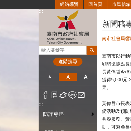
網站導覽
回首頁
市民信箱
跳到主要內容區塊
:::
:::
新聞稿
南市社會局響
搜尋
臺南市以行動
進階搜尋
顧關懷據點長
長黃偉哲今(
獲得5,00
果。
黃偉哲市長表
:::
促活動及預防
防詐專區
共餐服務。黃
動，可避免長