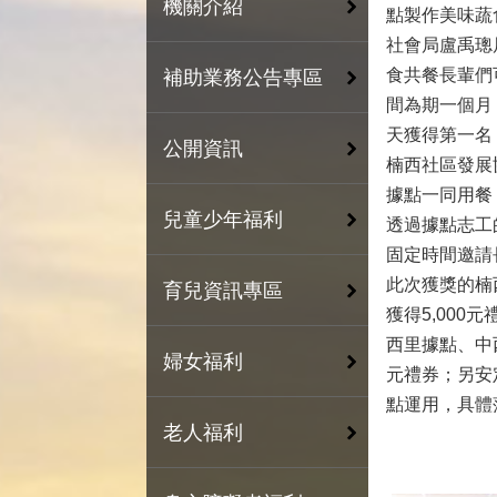
機關介紹
點製作美味蔬
社會局盧禹璁
食共餐長輩們
補助業務公告專區
間為期一個月
天獲得第一名，
公開資訊
楠西社區發展
據點一同用餐
兒童少年福利
透過據點志工
固定時間邀請
此次獲獎的楠
育兒資訊專區
獲得5,00
西里據點、中
婦女福利
元禮券；另安
點運用，具體
老人福利