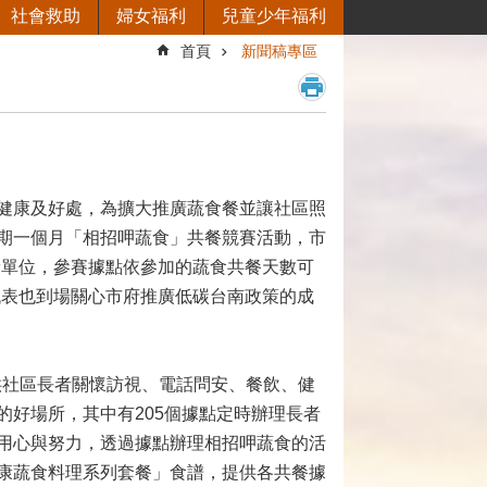
社會救助
婦女福利
兒童少年福利
首頁
新聞稿專區
健康及好處，為擴大推廣蔬食餐並讓社區照
期一個月「相招呷蔬食」共餐競賽活動，市
獎單位，參賽據點依參加的蔬食共餐天數可
務處代表也到場關心市府推廣低碳台南政策的成
提供社區長者關懷訪視、電話問安、餐飲、健
好場所，其中有205個據點定時辦理長者
用心與努力，透過據點辦理相招呷蔬食的活
康蔬食料理系列套餐」食譜，提供各共餐據