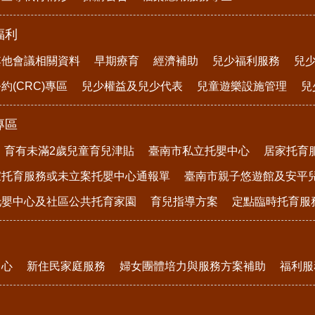
福利
其他會議相關資料
早期療育
經濟補助
兒少福利服務
兒
約(CRC)專區
兒少權益及兒少代表
兒童遊樂設施管理
兒
專區
育有未滿2歲兒童育兒津貼
臺南市私立托嬰中心
居家托育
家托育服務或未立案托嬰中心通報單
臺南市親子悠遊館及安平
托嬰中心及社區公共托育家園
育兒指導方案
定點臨時托育服
中心
新住民家庭服務
婦女團體培力與服務方案補助
福利服