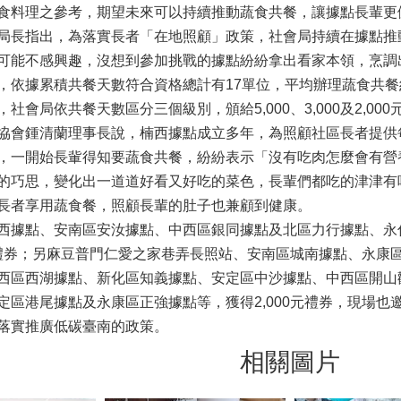
食料理之參考，期望未來可以持續推動蔬食共餐，讓據點長輩更
局長指出，為落實長者「在地照顧」政策，社會局持續在據點推
可能不感興趣，沒想到參加挑戰的據點紛紛拿出看家本領，烹調
，依據累積共餐天數符合資格總計有17單位，平均辦理蔬食共餐
社會局依共餐天數區分三個級別，頒給5,000、3,000及2,00
協會鍾清蘭理事長說，楠西據點成立多年，為照顧社區長者提供
，一開始長軰得知要蔬食共餐，紛紛表示「沒有吃肉怎麼會有營
的巧思，變化出一道道好看又好吃的菜色，長輩們都吃的津津有
長者享用蔬食餐，照顧長輩的肚子也兼顧到健康。
西據點、安南區安汝據點、中西區銀同據點及北區力行據點、永
0元禮券；另麻豆普門仁愛之家巷弄長照站、安南區城南據點、永
西區西湖據點、新化區知義據點、安定區中沙據點、中西區開山歡
定區港尾據點及永康區正強據點等，獲得2,000元禮券，現場
落實推廣低碳臺南的政策。
相關圖片