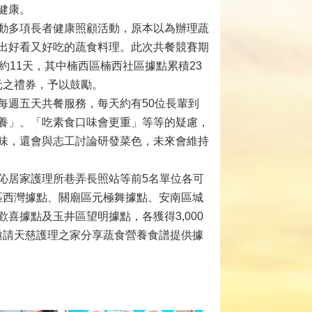
健康。
動多項長者健康照顧活動，原本以為辦理蔬
出好看又好吃的蔬食料理。此次共餐競賽期
約11天，其中楠西區楠西社區據點累積23
0元之禮券，予以鼓勵。
每週五天共餐服務，每天約有50位長輩到
養」、「吃素食口味會更重」等等的疑慮，
味，還會與志工討論研發菜色，未來會維持
伈居家護理所巷弄長照站等前5名單位各可
康區西灣據點、關廟區元極舞據點、安南區城
喜據點及玉井區望明據點，各獲得3,000
也邀請天慈護理之家分享蔬食營養食譜提供據