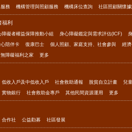
與服務
機構管理與照顧服務
機構床位查詢
社區照顧關懷據
者福利
心障礙者權益保障推動小組
身心障礙鑑定與需求評估(ICF)
愛心陪伴卡
復康巴士
個人照顧、家庭支持、社會參與
經濟
府無障礙福利之家
更多
低收入戶及中低收入戶
社會救助通報
脫貧自立計畫
兒
實物銀行
社會救助金專戶
其他民間資源運用
更多
合作社
公益勸募
社區發展