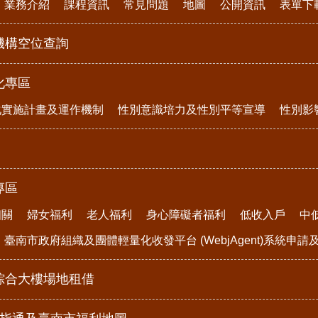
業務介紹
課程資訊
常見問題
地圖
公開資訊
表單下
機構空位查詢
化專區
化實施計畫及運作機制
性別意識培力及性別平等宣導
性別影
專區
相關
婦女福利
老人福利
身心障礙者福利
低收入戶
中
臺南市政府組織及團體輕量化收發平台 (WebjAgent)系統申
綜合大樓場地租借