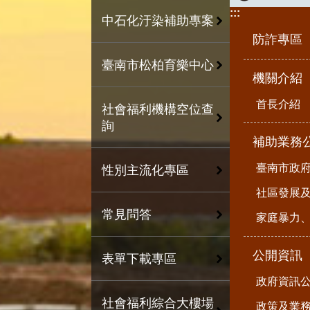
:::
中石化汙染補助專案
防詐專區
臺南市松柏育樂中心
機關介紹
首長介紹
社會福利機構空位查
詢
補助業務
臺南市政
性別主流化專區
社區發展
常見問答
家庭暴力
公開資訊
表單下載專區
政府資訊
社會福利綜合大樓場
政策及業