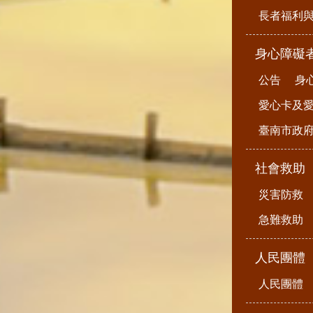
長者福利
身心障礙
公告
身
愛心卡及
臺南市政
社會救助
災害防救
急難救助
人民團體
人民團體