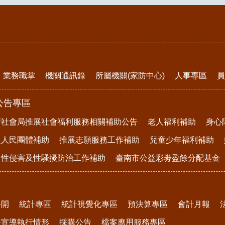
業務職掌
機關通訊錄
所屬機關(家防中心)
人事專區
員
公告專區
府社會局推展社會福利服務相關補助公告
老人福利補助
身心
及人民團體補助
推展志願服務工作補助
兒童少年福利補助
、性侵害及性騷擾防治工作補助
臺南市公益彩劵盈餘分配基金
公開
統計專區
統計視覺化專區
預決算專區
會計月報
務宣導執行情形
採購公告
檔案應用服務專區