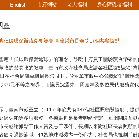
市府網站
老人福利
身心障礙者福利
English
專區
應低碳環保辦蔬食餐競賽 黃偉哲市長頒獎17個共餐據點
響應「低碳環保愛地球」的理念，鼓勵市府員工體驗蔬食帶來的
輩吃的營養吃的健康，臺南市政府社會局邀請各社區據點參加為
6)日在社會局盧禹璁局長陪同下，於永華市政中心頒獎給17個獲
0元-2,000元不等之禮券，市議員沈震東、周嘉韋及多位民代服
示，臺南市截至去（111）年底共有387個社區照顧關據點，
延緩失能等多項服務，各據點也是長者聯絡情誼、互相關懷互動的
市長感謝據點工作人員及志工夥伴，長期以來對社區長者照顧的
者飲食過於油膩，也為地球減碳盡一份心力，社會局也規劃「健