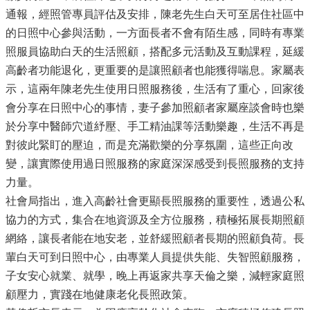
通報，經照管專員評估及安排，陳老先生白天可至居住社區中
的日照中心參與活動，一方面長者不會有陌生感，同時有專業
照服員協助白天的生活照顧，搭配多元活動及互動課程，延緩
高齡者功能退化，更重要的是讓照顧者也能獲得喘息。家屬表
示，這兩年陳老先生使用日照服務後，生活有了重心，回家後
會分享在日照中心的事情，妻子參加照顧者家屬座談會時也樂
於分享中醫師穴道紓壓、手工精油課等活動樂趣，生活不再是
對彼此緊盯的壓迫，而是充滿歡樂的分享氛圍，這些正向改
變，讓實際使用過日照服務的家庭深深感受到長照服務的支持
力量。
社會局指出，進入高齡社會更顯長照服務的重要性，透過公私
協力的方式，集合在地資源及全方位服務，積極拓展長期照顧
網絡，讓長者能在地安老，並舒緩照顧者長期的照顧負荷。長
輩白天可到日照中心，由專業人員提供失能、失智照顧服務，
子女安心就業、就學，晚上再返家共享天倫之樂，減輕家庭照
顧壓力，實踐在地健康老化長照政策。