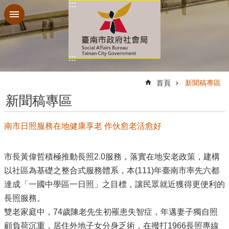
:::
跳到主要內容區塊
:::
:::
首頁
新聞稿專區
新聞稿專區
南市日照服務在地健康享老 作伙愈老活愈好
市長黃偉哲積極推動長照2.0服務，落實在地安老政策，建構
以社區為基礎之整合式服務體系，本(111)年臺南市率先六都
達成「一國中學區一日照」之目標，讓民眾就近獲得更便利的
長照服務。
雙老家庭中，74歲陳老先生初罹患失智症，年邁妻子獨自照
顧負荷沉重，居住外地子女分身乏術，在撥打1966長照專線