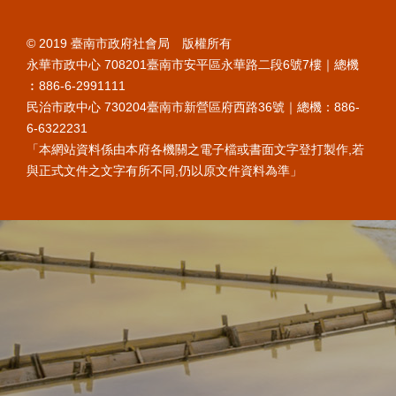
© 2019 臺南市政府社會局 版權所有
永華市政中心 708201臺南市安平區永華路二段6號7樓｜總機
︰886-6-2991111
民治市政中心 730204臺南市新營區府西路36號｜總機：886-
6-6322231
「本網站資料係由本府各機關之電子檔或書面文字登打製作,若
與正式文件之文字有所不同,仍以原文件資料為準」