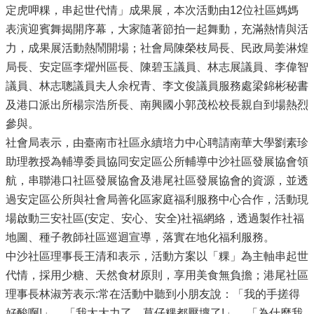
定虎呷粿，串起世代情」成果展，本次活動由12位社區媽媽
表演迎賓舞揭開序幕，大家隨著節拍一起舞動，充滿熱情與活
力，成果展活動熱鬧開場；社會局陳榮枝局長、民政局姜淋煌
局長、安定區李燿州區長、陳碧玉議員、林志展議員、李偉智
議員、林志聰議員夫人余柷青、李文俊議員服務處梁錦彬秘書
及港口派出所楊宗浩所長、南興國小郭茂松校長親自到場熱烈
參與。
社會局表示，由臺南市社區永續培力中心聘請南華大學劉素珍
助理教授為輔導委員協同安定區公所輔導中沙社區發展協會領
航，串聯港口社區發展協會及港尾社區發展協會的資源，並透
過安定區公所與社會局善化區家庭福利服務中心合作，活動現
場啟動三安社區(安定、安心、安全)社福網絡，透過製作社福
地圖、種子教師社區巡迴宣導，落實在地化福利服務。
中沙社區理事長王清和表示，活動方案以「粿」為主軸串起世
代情，採用少糖、天然食材原則，享用美食無負擔；港尾社區
理事長林淑芳表示:常在活動中聽到小朋友說：「我的手搓得
好酸啊!」、「我太大力了，草仔粿都壓壞了!」、「為什麼我