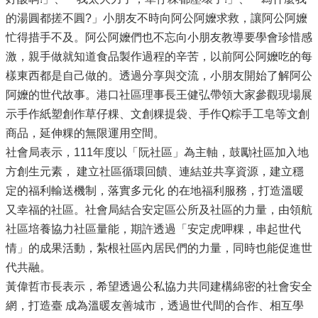
的湯圓都搓不圓?」小朋友不時向阿公阿嬤求救，讓阿公阿嬤
忙得措手不及。阿公阿嬤們也不忘向小朋友教導要學會珍惜感
激，親手做就知道食品製作過程的辛苦，以前阿公阿嬤吃的每
樣東西都是自己做的。透過分享與交流，小朋友開始了解阿公
阿嬤的世代故事。港口社區理事長王健弘帶領大家參觀現場展
示手作紙塑創作草仔粿、文創粿提袋、手作Q粽手工皂等文創
商品，延伸粿的無限運用空間。
社會局表示，111年度以「阮社區」為主軸，鼓勵社區加入地
方創生元素， 建立社區循環回饋、連結並共享資源，建立穩
定的福利輸送機制，落實多元化 的在地福利服務，打造溫暖
又幸福的社區。社會局結合安定區公所及社區的力量，由領航
社區培養協力社區量能，期許透過「安定虎呷粿，串起世代
情」的成果活動，紮根社區內居民們的力量，同時也能促進世
代共融。
黃偉哲市長表示，希望透過公私協力共同建構綿密的社會安全
網，打造臺 成為溫暖友善城市，透過世代間的合作、相互學