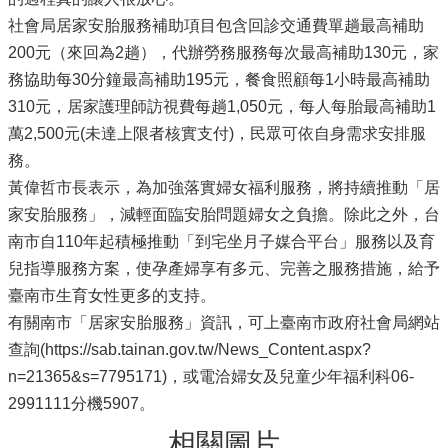
社會局居家安胎服務補助項目包含回診交通費單趟最高補助
200元（來回為2趟），代辦勞務服務每次最高補助130元，家
務協助每30分鐘最高補助195元，餐食照顧每1小時最高補助
310元，居家護理師訪視費每趟1,050元，每人每胎最高補助1
萬2,500元(未達上限者核實支付)，民眾可依自身需求安排服
務。
黃偉哲市長表示，為加強落實婦女福利服務，將持續推動「居
家安胎服務」，減輕面臨安胎問題婦女之負擔。除此之外，台
南市自110年起積極推動「到宅坐月子媒合平台」服務以及育
兒指導服務方案，使孕產婦享有多元、完善之服務措施，給予
臺南市生育女性更多的支持。
有關南市「居家安胎服務」資訊，可上臺南市政府社會局網站
查詢(https://sab.tainan.gov.tw/News_Content.aspx?
n=21365&s=7795171)，或電洽婦女及兒童少年福利科06-
2991111分機5907。
相關圖片