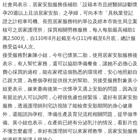
社會局表示，居家安胎服務係補助「設籍本市且經醫師診斷懷
孕20週以上且須居家安胎」之孕婦，可向本市「具執業登記
證之計程車司機、長照居家服務特約單位及經本市衛生局立案
核可之居家護理所」採買相關勞務服務，每人每胎最高補助1
萬2,500元，自110年8月起截至今(111)年截至6月底，總計服
務受益44人次。
接受服務對象陳小姐，今年已懷第二胎，使用居家安胎服務後
表示，有人幫忙家務，還可以協助準備餐食，讓她不必擔心及
費心採買的過程，能在家裡這個熟悉的環境裡，安心地照顧自
己跟大寶，為整個孕程提供很大的幫助。另接受服務對象黃小
姐更表示，嫁來臺南後第一次懷孕又遇上安胎的問題，因為沒
有親近的人可以詢問，心裡很焦慮也很緊張，還好有居家安胎
服務，透過護理師到宅訪視除了能檢查安胎期間的身心健康
外，還能諮詢孕程、準備生產及育兒流程相關問題，提早做準
備。黃小姐也表示，在產前已經有分泌乳汁的情況，看影片也
不懂怎麼處理，幸好有護理師可以來家裡教學，居家安胎服務
的過程真的讓人很放心。