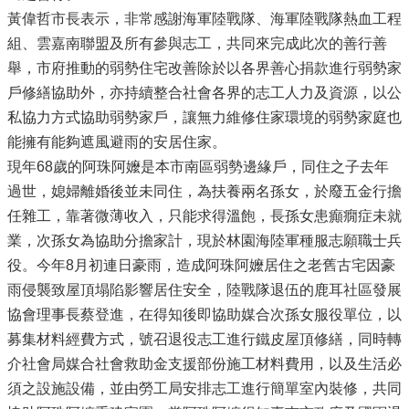
黃偉哲市長表示，非常感謝海軍陸戰隊、海軍陸戰隊熱血工程
組、雲嘉南聯盟及所有參與志工，共同來完成此次的善行善
舉，市府推動的弱勢住宅改善除於以各界善心捐款進行弱勢家
戶修繕協助外，亦持續整合社會各界的志工人力及資源，以公
私協力方式協助弱勢家戶，讓無力維修住家環境的弱勢家庭也
能擁有能夠遮風避雨的安居住家。
現年68歲的阿珠阿嬤是本市南區弱勢邊緣戶，同住之子去年
過世，媳婦離婚後並未同住，為扶養兩名孫女，於廢五金行擔
任雜工，靠著微薄收入，只能求得溫飽，長孫女患癲癇症未就
業，次孫女為協助分擔家計，現於林園海陸軍種服志願職士兵
役。今年8月初連日豪雨，造成阿珠阿嬤居住之老舊古宅因豪
雨侵襲致屋頂塌陷影響居住安全，陸戰隊退伍的鹿耳社區發展
協會理事長蔡登進，在得知後即協助媒合次孫女服役單位，以
募集材料經費方式，號召退役志工進行鐵皮屋頂修繕，同時轉
介社會局媒合社會救助金支援部份施工材料費用，以及生活必
須之設施設備，並由勞工局安排志工進行簡單室內裝修，共同