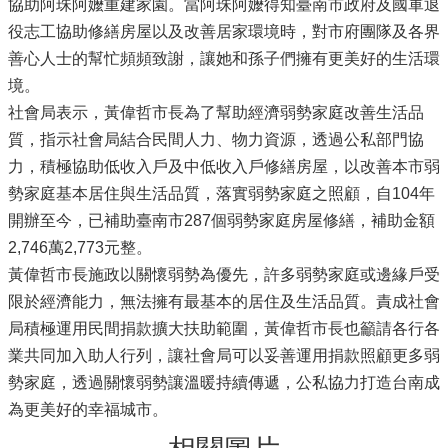
協助阿珠阿嬤重建家園。當阿珠阿嬤得知臺南市政府及國軍退
役志工協助修繕房屋以及改善居家環境時，對市府團隊及各界
善心人士的幫忙頻頻致謝，讓她和孫子們擁有更美好的生活環
境。
社會局表示，黃偉哲市長為了幫助經濟弱勢家庭改善生活品
質，指示社會局結合民間人力、物力資源，透過公私部門協
力，積極協助低收入戶及中低收入戶修繕房屋，以改善本市弱
勢家庭基本居住與生活品質，落實弱勢家庭之照顧，自104年
開辦至今，已補助臺南市287個弱勢家庭房屋修繕，補助金額
2,746萬2,773元整。
黃偉哲市長施政以關懷弱勢為優先，許多弱勢家庭或邊緣戶受
限於經濟能力，無法擁有最基本的居住及生活品質。責成社會
局積極運用民間捐款擴大扶助範圍，黃偉哲市長也籲請各行各
業共同加入助人行列，讓社會局可以妥善運用捐款照顧更多弱
勢家庭，透過關懷弱勢讓溫暖持續傳遞，公私協力打造台南成
為更美好的幸福城市。