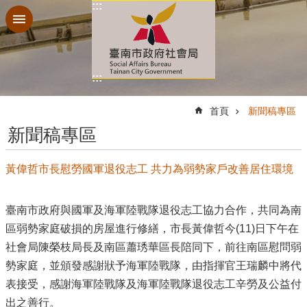
:::
跳到主要內容區塊
:::
:::
首頁
新聞稿專區
新聞稿專區
黃偉哲市長慰勞國軍退役志工 共力為弱勢家戶改善居住環境
臺南市政府與國軍及海軍陸戰隊退役志工協力合作，共同為南
區弱勢家庭破損的房屋進行修繕，市長黃偉哲今(11)日下午在
社會局陳榮枝局長及南區蕭琇華區長陪同下，前往南區慰問弱
勢家庭，並頒發感謝狀予海軍陸戰隊，由指揮官王瑞麟中將代
表接受，感謝海軍陸戰隊及海軍陸戰隊退役志工辛勞及公益付
出之善行。