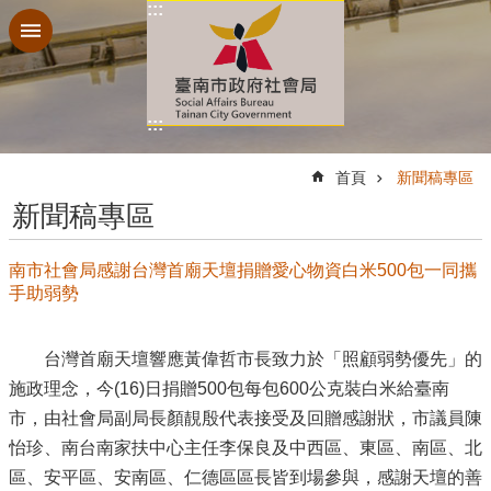
:::
跳到主要內容區塊
:::
:::
首頁
新聞稿專區
新聞稿專區
南市社會局感謝台灣首廟天壇捐贈愛心物資白米500包一同攜
手助弱勢
台灣首廟天壇響應黃偉哲市長致力於「照顧弱勢優先」的
施政理念，今(16)日捐贈500包每包600公克裝白米給臺南
市，由社會局副局長顏靚殷代表接受及回贈感謝狀，市議員陳
怡珍、南台南家扶中心主任李保良及中西區、東區、南區、北
區、安平區、安南區、仁德區區長皆到場參與，感謝天壇的善