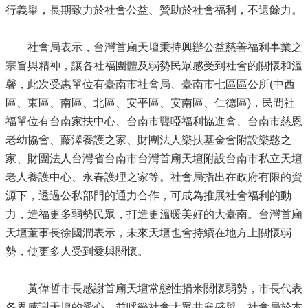
行義舉，長期致力於社會公益、贊助於社會福利，不遺餘力。
社會局表示，台灣首廟天壇秉持興辦公益慈善福利事業之
宗旨與精神，讓各社福團體及弱勢民眾感受到社會的關懷和溫
馨，此次受惠單位有臺南市社會局、臺南市七區區公所(中西
區、東區、南區、北區、安平區、安南區、仁德區)，民間社
福單位有台南家扶中心、台南市聾啞福利協進會、台南市慈恩
老幼協會、藤澤養護之家、財團法人樂扶基金會附設樂憨之
家、財團法人台灣省台南市台灣首廟天壇附設台南市私立天壇
老人養護中心、永春護理之家等。社會局指出在政府有限的資
源下，透過公私部門的通力合作，可成為推展社會福利的動
力，造福更多弱勢民眾，打造更溫暖美好的大臺南。台灣首廟
天壇董事長徐國潤表示，未來天壇也會持續在地方上關懷弱
勢，使更多人受到愛與關懷。
黃偉哲市長感謝首廟天壇常態性捐米關懷弱勢，市長代表
各界感謝天壇的愛心，並呼籲社會大眾共襄盛舉，社會局於本