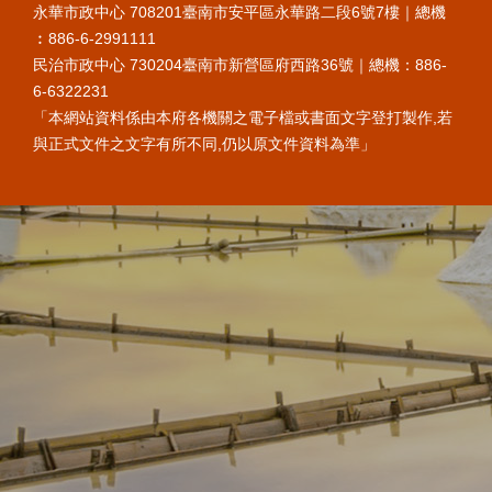
永華市政中心 708201臺南市安平區永華路二段6號7樓｜總機
︰886-6-2991111
民治市政中心 730204臺南市新營區府西路36號｜總機：886-
6-6322231
「本網站資料係由本府各機關之電子檔或書面文字登打製作,若
與正式文件之文字有所不同,仍以原文件資料為準」