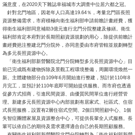
滿意度，在2020天下雜誌幸福城市大調查中位居六都之冠。
針對北門地區，因老年人口高達19.64％，考量北門區長照
資源整備需求，市府積極向衛生福利部申請前瞻計畫經費，獲
得衛生福利部同意補助3億元進行北門分院整建及修繕。衛生
福利部肯定本府對於長期照顧資源規劃的用心，除提供前瞻計
畫經費挹注整建北門分院外，亦同意委由市府管轄並規劃轉型
為多元長照資源中心。
「衛生福利部新營醫院北門分院轉型多元長照資源中心」目
前已完成既有建物拆除及景觀工程環境整備，周圍環境煥然一
新。主體建物部分自109年6月開始進行整建，預計於110年8
月完工，並預計於110年底即可開始提供服務。而市府也透過
促參方式招商，引進民間資源、由優質民間單位進行經營管
理。新建多元長照資源中心內部規劃有居家式、社區式、住宿
式長照服務，設置有2層住宿式空間、2個日間照顧中心、1個
失智症團體家屋及資源整合中心，可提供長輩全人式服務。長
輩可以依自己的期待及需求選擇適合自己的長期照顧服務。
有關衛生福利部新營醫院北門分院轉型為「衛生福利部新營