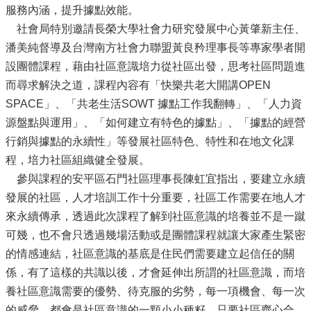
服務內涵，提升據點效能。
社會局特別邀請長榮大學社會力研究發展中心黃肇新主任、
潘美純督導及台灣南方社會力聯盟黃良矜理事長等專家學者開
設團體課程，藉由社區意識培力從社區出發，思考社區問題進
而尋求解決之道，課程內容有「快樂共老大開講OPEN
SPACE」、「共老生活SOWT 據點工作我翻轉」、「人力資
源盤點與運用」、「如何建立有特色的據點」、「據點的經營
行銷與據點的永續性」等發展社區特色、特性和在地文化課
程，培力社區組織健全發展。
參與課程的安平區石門社區理事長陳虹宜指出，要建立永續
發展的社區，人才培訓工作十分重要，社區工作需要在地人才
來永續傳承，透過此次課程了解到社區意識的培養並不是一蹴
可幾，也不會只透過幾場活動或是團體課程就讓大家產生緊密
的情感連結，社區意識的基底是住民們需要建立起信任的關
係，有了這樣的共識以後，才會延伸出所謂的社區意識，而培
養社區意識需要的優勢、待克服的劣勢，每一項機會、每一次
的威脅，都會是社區意識的一顆小小種籽，只要社區齊心合