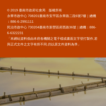
© 2019 臺南市政府社會局 版權所有
永華市政中心 708201臺南市安平區永華路二段6號7樓｜總機
︰886-6-2991111
民治市政中心 730204臺南市新營區府西路36號｜總機：886-
6-6322231
「本網站資料係由本府各機關之電子檔或書面文字登打製作,若
與正式文件之文字有所不同,仍以原文件資料為準」