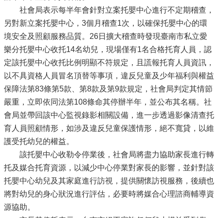
社會局表示每半年會針對立案托嬰中心進行不定期稽查，
另對新立案托嬰中心，3個月稽查1次，以確保托嬰中心的環
境安全及照顧服務品質。26日擴大稽查時發現臺南市私立愛
樂分托嬰中心收托14名幼兒，現場僅有1名合格托育人員，認
定該托嬰中心收托比例明顯不符規定，且謊報托育人員資訊，
以不具資格人員冒名頂替等事項，違反兒童及少年福利與權益
保障法第83條第5款、第8款及第9款規定，社會局判定其情節
嚴重，立即依同法第108條命其停辦半年，並公布其名稱。社
會局並帶回該中心監視錄影相關設備，進一步透過影像清查托
育人員照顧情形，如涉及違反兒童保護情形，絕不寬貸，以維
護受托幼兒的權益。
該托嬰中心收勒令停業後，社會局將盡力協助家長進行轉
托及媒合托育資源，以減少中心停業對家長的影響，並針對該
托嬰中心幼兒及其家庭進行訪視，提供關懷訪視服務，後續也
將對幼兒的身心狀況進行評估，必要時將媒合心理諮商輔導資
源協助。