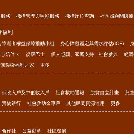
與服務
機構管理與照顧服務
機構床位查詢
社區照顧關懷據
者福利
心障礙者權益保障推動小組
身心障礙鑑定與需求評估(ICF)
愛心陪伴卡
復康巴士
個人照顧、家庭支持、社會參與
經濟
府無障礙福利之家
更多
低收入戶及中低收入戶
社會救助通報
脫貧自立計畫
兒
實物銀行
社會救助金專戶
其他民間資源運用
更多
合作社
公益勸募
社區發展