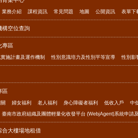
柏育樂中心
業務介紹
課程資訊
常見問題
地圖
公開資訊
表單下
機構空位查詢
化專區
化實施計畫及運作機制
性別意識培力及性別平等宣導
性別影
專區
相關
婦女福利
老人福利
身心障礙者福利
低收入戶
中
臺南市政府組織及團體輕量化收發平台 (WebjAgent)系統申
綜合大樓場地租借