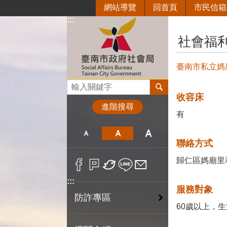
網站導覽
回首頁
市民信箱
跳到主要內容區塊
:::
:::
社會福
臺南市私立媽
搜尋
收容床
進階搜尋
有
聯絡方式
歸仁區媽廟里和順
:::
服務對象
防詐專區
60歲以上，