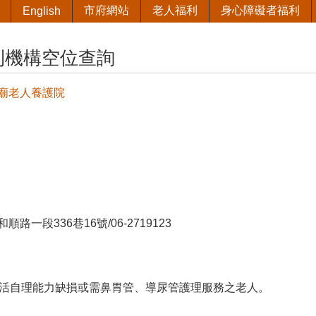
市府網站
老人福利
身心障礙者福利
English
利機構空位查詢
廟老人養護院
路一段336巷16號/06-2719123
生活自理能力缺損或需鼻胃管、導尿管護理服務之老人。