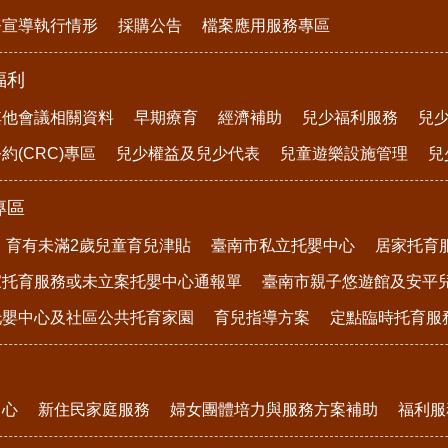
務宣導執行情形
採購公告
檔案應用服務專區
福利
其他會議相關資料
早期療育
經濟補助
兒少福利服務
兒
約(CRC)專區
兒少權益及兒少代表
兒童遊樂設施管理
兒
專區
育有未滿2歲兒童育兒津貼
臺南市私立托嬰中心
居家托育
家托育服務或未立案托嬰中心通報單
臺南市親子悠遊館及安平
托嬰中心及社區公共托育家園
育兒指導方案
定點臨時托育服
中心
新住民家庭服務
婦女團體培力與服務方案補助
福利服