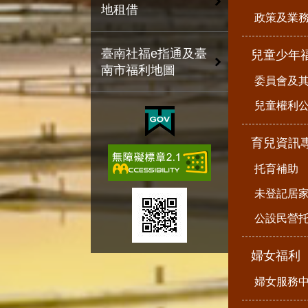
地租借
政策及業
臺南社福e指通及臺
兒童少年
南市福利地圖
委員會及
兒童權利公
育兒資訊
托育補助
未登記居
公設民營
婦女福利
婦女服務