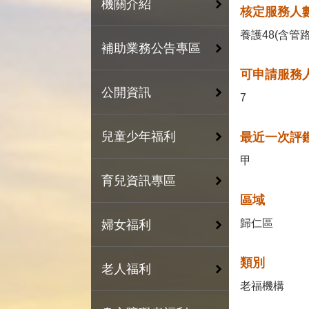
機關介紹
核定服務人數
養護48(含管路
補助業務公告專區
可申請服務人
公開資訊
7
兒童少年福利
最近一次評鑑
甲
育兒資訊專區
區域
歸仁區
婦女福利
類別
老人福利
老福機構