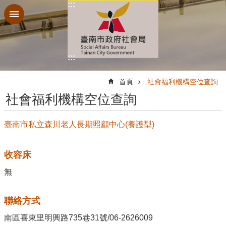
:::
跳到主要內容區塊
:::
:::
首頁
社會福利機構空位查詢
社會福利機構空位查詢
臺南市私立森川老人長期照顧中心(養護型)
收容床
無
聯絡方式
南區喜東里明興路735巷31號/06-2626009