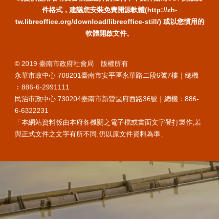
件格式，建議您安裝免費開源軟體(http://zh-
tw.libreoffice.org/download/libreoffice-still/) 或以您慣用的
軟體開啟文件。
© 2019 臺南市政府社會局 版權所有
永華市政中心 708201臺南市安平區永華路二段6號7樓｜總機
︰886-6-2991111
民治市政中心 730204臺南市新營區府西路36號｜總機：886-
6-6322231
「本網站資料係由本府各機關之電子檔或書面文字登打製作,若
與正式文件之文字有所不同,仍以原文件資料為準」